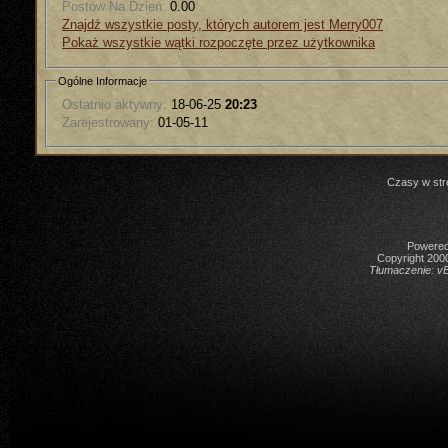
Postów Na Dzień:
0.00
Znajdź wszystkie posty, których autorem jest Merry007
Pokaż wszystkie wątki rozpoczęte przez użytkownika
Ogólne Informacje
Ostatnio aktywny:
18-06-25
20:23
Zarejestrowany:
01-05-11
Czasy w str
Powered 
Copyright 2000
Tłumaczenie:
vB