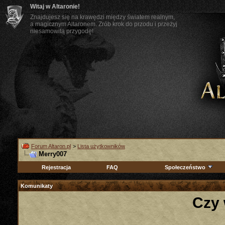
Witaj w Altaronie!
Znajdujesz się na krawędzi między światem realnym,
a magicznym Altaronem. Zrób krok do przodu i przeżyj
niesamowitą przygodę!
Forum Altaron.pl
>
Lista użytkowników
Merry007
Rejestracja
FAQ
Społeczeństwo
Komunikaty
Czy 