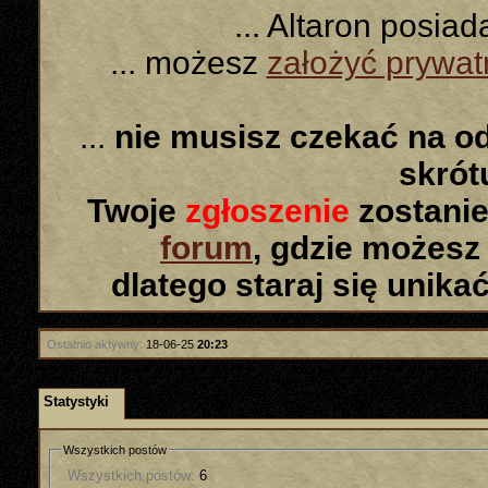
... Altaron posia
... możesz
założyć prywa
...
nie musisz czekać na o
skró
Twoje
zgłoszenie
zostanie
forum
, gdzie możesz
dlatego staraj się unika
Ostatnio aktywny:
18-06-25
20:23
Statystyki
Wszystkich postów
Wszystkich postów:
6