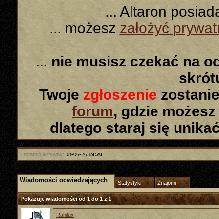
... Altaron posia
... możesz
założyć prywa
...
nie musisz czekać na o
skró
Twoje
zgłoszenie
zostanie
forum
, gdzie możesz
dlatego staraj się unika
Ostatnio aktywny:
08-06-26
19:20
Wiadomości odwiedzających
Statystyki
Znajomi
Pokazuje wiadomości od 1 do
1
z
1
Rahilux