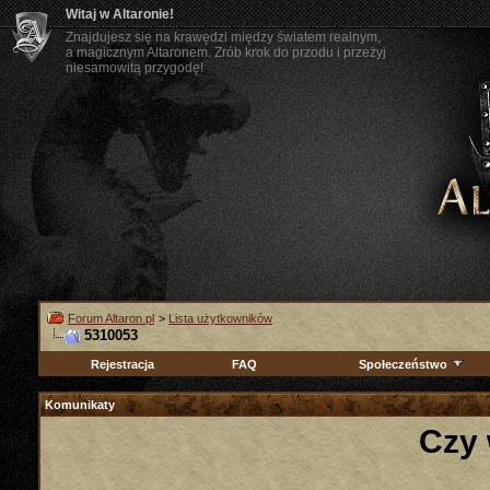
Witaj w Altaronie!
Znajdujesz się na krawędzi między światem realnym,
a magicznym Altaronem. Zrób krok do przodu i przeżyj
niesamowitą przygodę!
Forum Altaron.pl
>
Lista użytkowników
5310053
Rejestracja
FAQ
Społeczeństwo
Komunikaty
Czy 