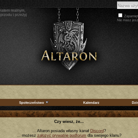
wiatem realnym,
przodu i przeżyj
Zapamięt
Nie masz jes
Społeczeństwo
Kalendarz
Dzi
Czy wiesz, że...
... Altaron posiada własny kanał
Discord
?
... możesz
założyć prywatne podforum
dla swojego klanu?