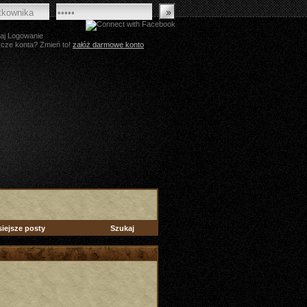
aj Logowanie
zcze konta? Zmień to!
załóż darmowe konto
siejsze posty
Szukaj