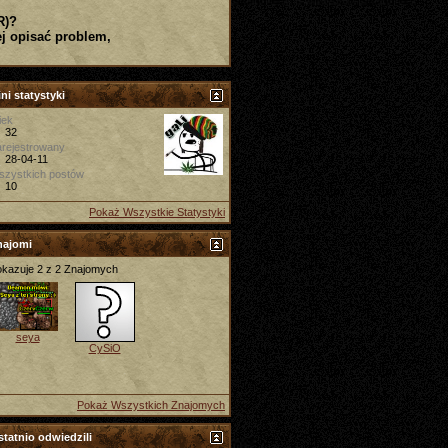
R)?
j opisać problem,
ni statystyki
iek
32
rejestrowany
28-04-11
szystkich postów
10
Pokaż Wszystkie Statystyki
najomi
kazuje 2 z 2 Znajomych
seya
CySiO
Pokaż Wszystkich Znajomych
tatnio odwiedzili