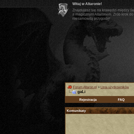
Witaj w Altaronie!
Znajdujesz się na krawędzi między ś
a magicznym Altaronem. Zrób krok do 
niesamowitą przygodę!
Forum Altaron.pl
>
Lista użytkowników
gaLi
Rejestracja
FAQ
Komunikaty