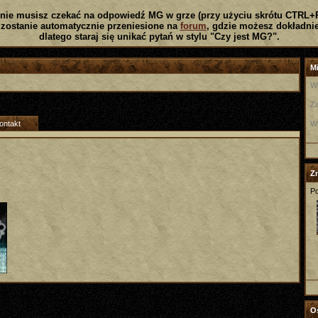
nie musisz czekać na odpowiedź MG w grze (przy użyciu skrótu CTRL+
zostanie automatycznie przeniesione na
forum
, gdzie możesz dokładnie
dlatego staraj się unikać pytań w stylu "Czy jest MG?".
Mi
W
Za
ontakt
W
Z
Po
Os