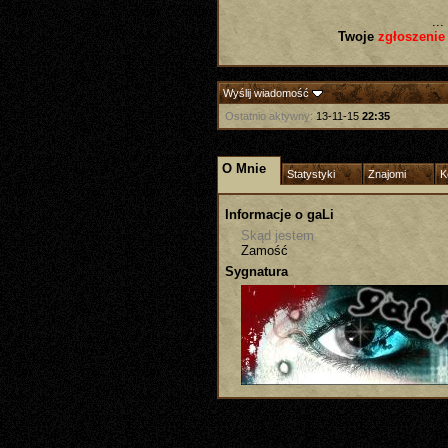
...
Twoje
zgłoszenie
Wyślij wiadomość
Ostatnio aktywny:
13-11-15
22:35
O Mnie
Statystyki
Znajomi
K
Informacje o gaLi
Skąd jestem
Zamość
Sygnatura