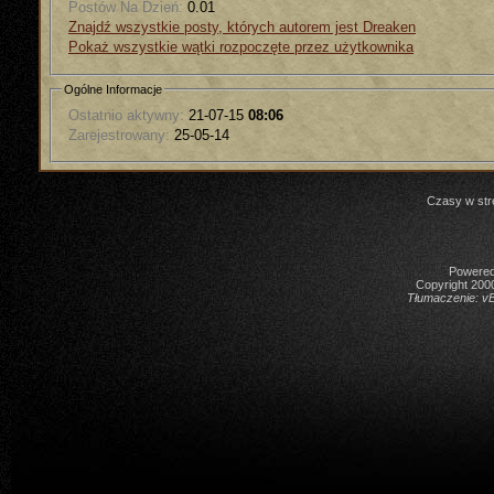
Postów Na Dzień:
0.01
Znajdź wszystkie posty, których autorem jest Dreaken
Pokaż wszystkie wątki rozpoczęte przez użytkownika
Ogólne Informacje
Ostatnio aktywny:
21-07-15
08:06
Zarejestrowany:
25-05-14
Czasy w str
Powered 
Copyright 2000
Tłumaczenie:
vB