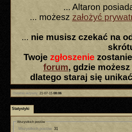
... Altaron posia
... możesz
założyć prywa
...
nie musisz czekać na o
skró
Twoje
zgłoszenie
zostanie
forum
, gdzie możesz
dlatego staraj się unika
Ostatnio aktywny:
21-07-15
08:06
Statystyki
Wszystkich postów
Wszystkich postów:
31