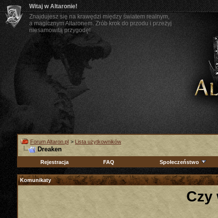
Witaj w Altaronie!
Znajdujesz się na krawędzi między światem realnym,
a magicznym Altaronem. Zrób krok do przodu i przeżyj
niesamowitą przygodę!
Forum Altaron.pl
>
Lista użytkowników
Dreaken
Rejestracja
FAQ
Społeczeństwo
Komunikaty
Czy 