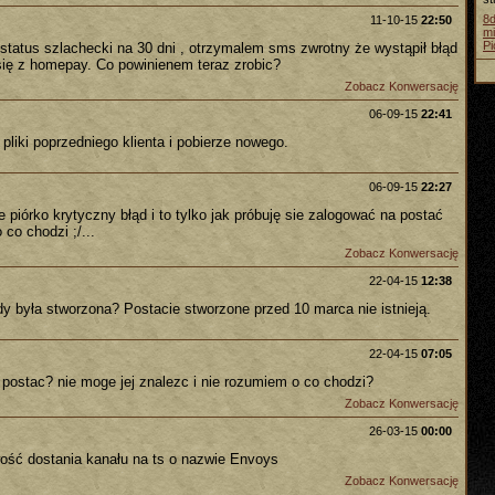
8
11-10-15
22:50
mi
Pi
tatus szlachecki na 30 dni , otrzymalem sms zwrotny że wystąpił błąd
 się z homepay. Co powinienem teraz zrobic?
Zobacz Konwersację
06-09-15
22:41
pliki poprzedniego klienta i pobierze nowego.
06-09-15
22:27
 piórko krytyczny błąd i to tylko jak próbuję sie zalogować na postać
co chodzi ;/...
Zobacz Konwersację
22-04-15
12:38
y była stworzona? Postacie stworzone przed 10 marca nie istnieją.
22-04-15
07:05
postac? nie moge jej znalezc i nie rozumiem o co chodzi?
Zobacz Konwersację
26-03-15
00:00
wość dostania kanału na ts o nazwie Envoys
Zobacz Konwersację