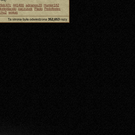
d9dc47c
441400
adrianos20
Hunter182
keleplacido
paczusek
Paolo
Pedofeelec
chu2
wojtas
Ta strona była odwiedzona
352,653
razy.