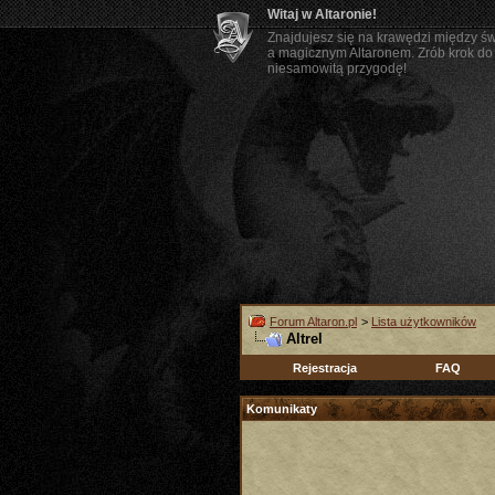
Witaj w Altaronie!
Znajdujesz się na krawędzi między ś
a magicznym Altaronem. Zrób krok do 
niesamowitą przygodę!
Forum Altaron.pl
>
Lista użytkowników
Altrel
Rejestracja
FAQ
Komunikaty