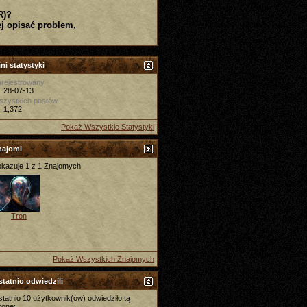
R)?
j opisać problem,
ni statystyki
rejestrowany
28-07-13
szystkich postów
1,372
Pokaż Wszystkie Statystyki
najomi
kazuje 1 z 1 Znajomych
Tron
Pokaż Wszystkich Znajomych
tatnio odwiedzili
tatnio 10 użytkownik(ów) odwiedziło tą
ronę: