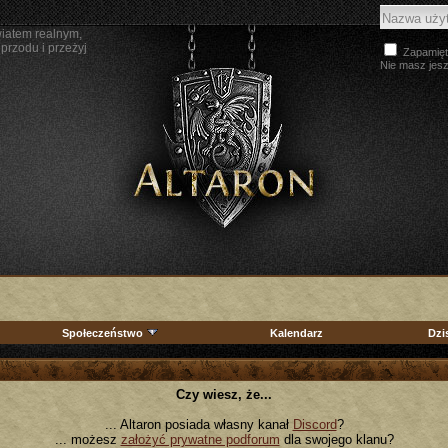
wiatem realnym,
przodu i przeżyj
Zapamięt
Nie masz jes
Społeczeństwo
Kalendarz
Dzi
Czy wiesz, że...
... Altaron posiada własny kanał
Discord
?
... możesz
założyć prywatne podforum
dla swojego klanu?