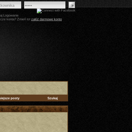
aj Logowanie
zcze konta? Zmień to!
załóż darmowe konto
siejsze posty
Szukaj