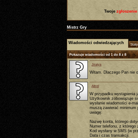
...
Twoje
zgłoszenie
Mistrz Gry
Wiadomości odwiedzających
Staty
Pokazuje wiadomości od 1 do
8
z
8
Jiraiya
Witam. Dlaczego Pan nie o
Altrel
W przypadku wystąpienia j
Użytkownik zobowiązuje si
wysłanie wiadomości e-ma
muszą zawierać minimum po
uwagę:
Nazwę konta, którego doty
Numer telefonu, z którego
Kod wysłany w SMS (w prz
Data i czas transakcji.