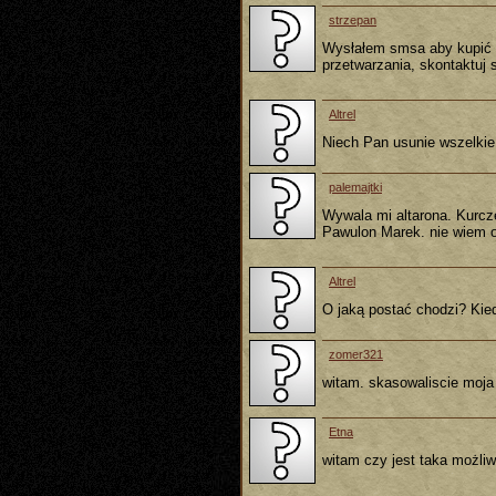
strzepan
Wysłałem smsa aby kupić s
przetwarzania, skontaktuj
Altrel
Niech Pan usunie wszelkie 
palemajtki
Wywala mi altarona. Kurcze
Pawulon Marek. nie wiem o 
Altrel
O jaką postać chodzi? Kied
zomer321
witam. skasowaliscie moja 
Etna
witam czy jest taka możli