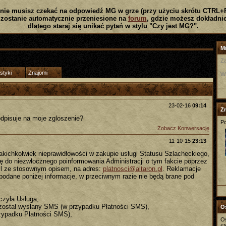
nie musisz czekać na odpowiedź MG w grze (przy użyciu skrótu CTRL+
zostanie automatycznie przeniesione na
forum
, gdzie możesz dokładnie
dlatego staraj się unikać pytań w stylu "Czy jest MG?".
Mi
Za
styki
Znajomi
W
23-02-16
09:14
Z
dpisuje na moje zgloszenie?
Po
Zobacz Konwersację
11-10-15
23:13
akichkolwiek nieprawidłowości w zakupie usługi Statusu Szlacheckiego,
ę do niezwłocznego poinformowania Administracji o tym fakcie poprzez
il ze stosownym opisem, na adres:
platnosci@altaron.pl
. Reklamacje
dane poniżej informacje, w przeciwnym razie nie będą brane pod
czyła Usługa,
 został wysłany SMS (w przypadku Płatności SMS),
Os
ypadku Płatności SMS),
Os
st