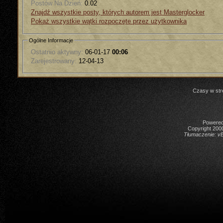
Postów Na Dzień:
0.02
Znajdź wszystkie posty, których autorem jest Masterglocker
Pokaż wszystkie wątki rozpoczęte przez użytkownika
Ogólne Informacje
Ostatnio aktywny:
06-01-17
00:06
Zarejestrowany:
12-04-13
Czasy w str
Powered 
Copyright 2000
Tłumaczenie:
vB