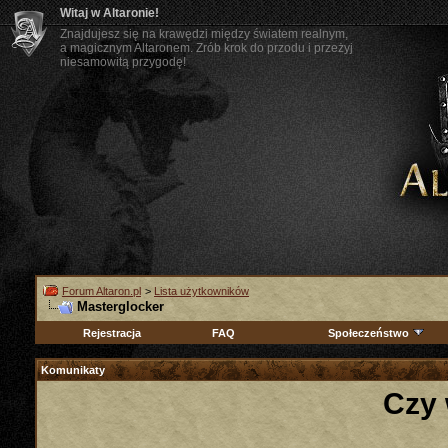
Witaj w Altaronie!
Znajdujesz się na krawędzi między światem realnym,
a magicznym Altaronem. Zrób krok do przodu i przeżyj
niesamowitą przygodę!
Forum Altaron.pl
>
Lista użytkowników
Masterglocker
Rejestracja
FAQ
Społeczeństwo
Komunikaty
Czy 