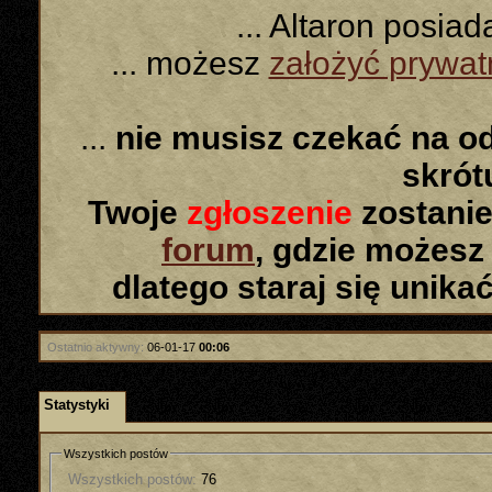
... Altaron posia
... możesz
założyć prywa
...
nie musisz czekać na o
skró
Twoje
zgłoszenie
zostanie
forum
, gdzie możesz
dlatego staraj się unika
Ostatnio aktywny:
06-01-17
00:06
Statystyki
Wszystkich postów
Wszystkich postów:
76