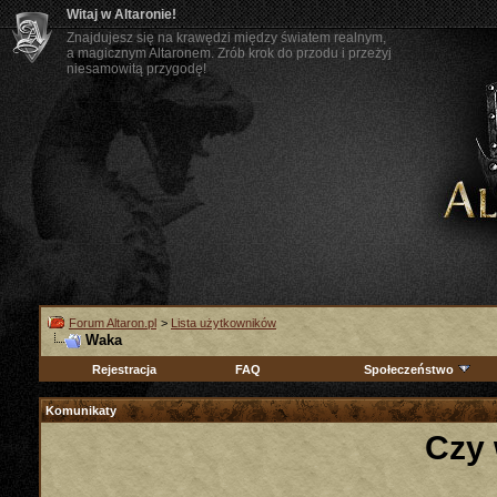
Witaj w Altaronie!
Znajdujesz się na krawędzi między światem realnym,
a magicznym Altaronem. Zrób krok do przodu i przeżyj
niesamowitą przygodę!
Forum Altaron.pl
>
Lista użytkowników
Waka
Rejestracja
FAQ
Społeczeństwo
Komunikaty
Czy 