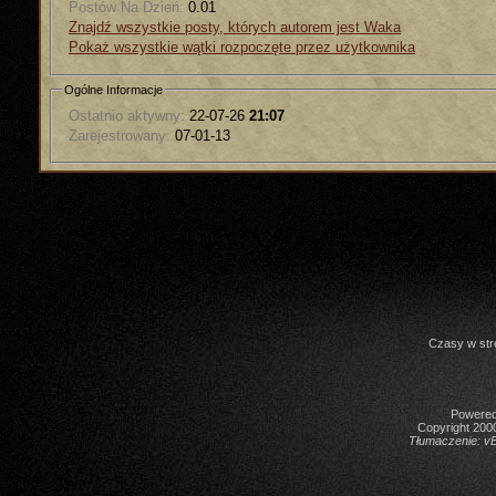
Postów Na Dzień:
0.01
Znajdź wszystkie posty, których autorem jest Waka
Pokaż wszystkie wątki rozpoczęte przez użytkownika
Ogólne Informacje
Ostatnio aktywny:
22-07-26
21:07
Zarejestrowany:
07-01-13
Czasy w str
Powered 
Copyright 2000
Tłumaczenie:
vB