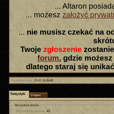
... Altaron posia
... możesz
założyć prywa
...
nie musisz czekać na o
skró
Twoje
zgłoszenie
zostanie
forum
, gdzie możesz
dlatego staraj się unika
Ostatnio aktywny:
22-07-26
21:07
Statystyki
Znajomi
Wszystkich postów
Wszystkich postów:
43