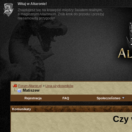
Witaj w Altaronie!
Znajdujesz się na krawędzi między światem realnym,
a magicznym Altaronem. Zrób krok do przodu i przeżyj
niesamowitą przygodę!
Forum Altaron.pl
>
Lista użytkowników
Matiszew
Rejestracja
FAQ
Społeczeństwo
Komunikaty
Czy 