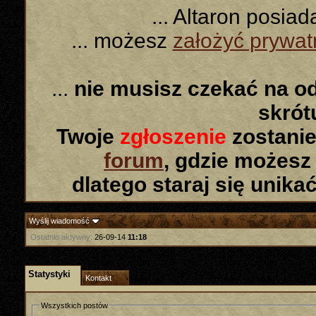
... Altaron posia
... możesz
założyć prywa
...
nie musisz czekać na o
skró
Twoje
zgłoszenie
zostanie
forum
, gdzie możesz
dlatego staraj się unika
Wyślij wiadomość
Ostatnio aktywny:
26-09-14
11:18
Statystyki
Kontakt
Wszystkich postów