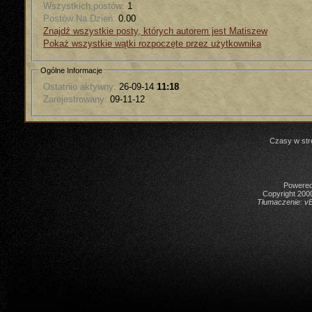
Wszystkich postów:
1
Postów Na Dzień:
0.00
Znajdź wszystkie posty, których autorem jest Matiszew
Pokaż wszystkie wątki rozpoczęte przez użytkownika
Ogólne Informacje
Ostatnio aktywny:
26-09-14
11:18
Zarejestrowany:
09-11-12
Czasy w str
Powered 
Copyright 2000
Tłumaczenie:
vB