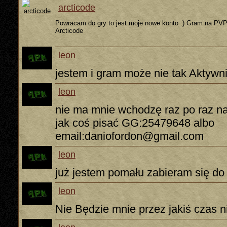
arcticode
Powracam do gry to jest moje nowe konto :) Gram na PVP
Arcticode
leon
jestem i gram może nie tak Aktywni
leon
nie ma mnie wchodzę raz po raz na
jak coś pisać GG:25479648 albo
email:daniofordon@gmail.com
leon
już jestem pomału zabieram się do
leon
Nie Będzie mnie przez jakiś czas 