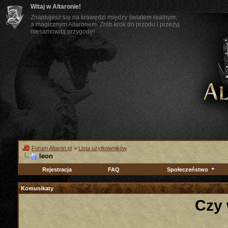
Witaj w Altaronie!
Znajdujesz się na krawędzi między światem realnym,
a magicznym Altaronem. Zrób krok do przodu i przeżyj
niesamowitą przygodę!
Forum Altaron.pl
>
Lista użytkowników
leon
Rejestracja
FAQ
Społeczeństwo
Komunikaty
Czy 