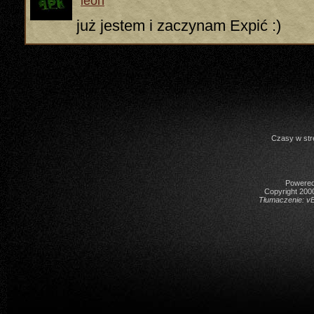
leon
już jestem i zaczynam Expić :)
Czasy w str
Powered 
Copyright 2000
Tłumaczenie:
vB