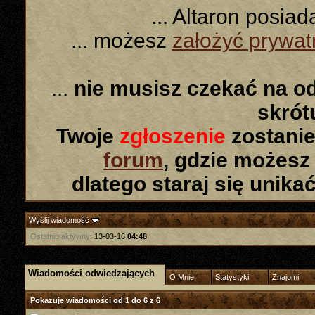
... Altaron posia
... możesz
założyć prywa
...
nie musisz czekać na o
skró
Twoje
zgłoszenie
zostanie
forum
, gdzie możesz
dlatego staraj się unika
Wyślij wiadomość
Ostatnio aktywny:
13-03-16
04:48
Wiadomości odwiedzających
O Mnie
Statystyki
Znajomi
Pokazuje wiadomości od 1 do
6
z
6