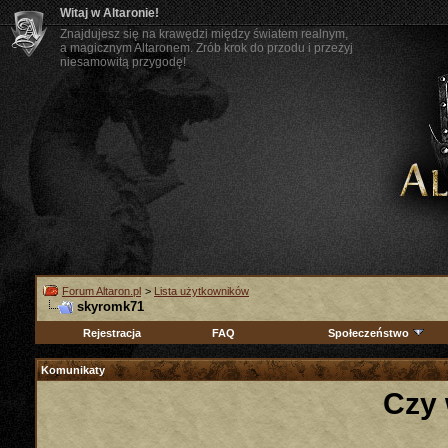
Witaj w Altaronie!
Znajdujesz się na krawędzi między światem realnym,
a magicznym Altaronem. Zrób krok do przodu i przeżyj
niesamowitą przygodę!
Forum Altaron.pl
>
Lista użytkowników
skyromk71
Rejestracja
FAQ
Społeczeństwo
Komunikaty
Czy 