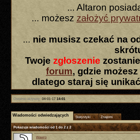
... Altaron posia
... możesz
założyć prywa
...
nie musisz czekać na o
skró
Twoje
zgłoszenie
zostanie
forum
, gdzie możesz
dlatego staraj się unika
Ostatnio aktywny:
04-01-17
14:01
Wiadomości odwiedzających
Statystyki
Znajomi
Pokazuje wiadomości od 1 do
2
z
2
Wawro