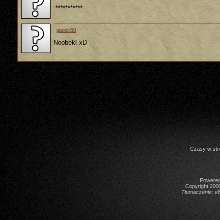
:***********
jasiek50
Noobek! xD
Czasy w str
Powered 
Copyright 2000
Tłumaczenie:
vB