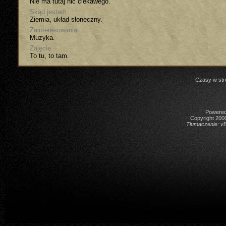
Nie ma tutaj nic ciekawego.
Skąd jestem
Ziemia, układ słoneczny.
Zainteresowania
Muzyka.
Zajęcie
To tu, to tam.
Czasy w str
Powered 
Copyright 2000
Tłumaczenie:
vB