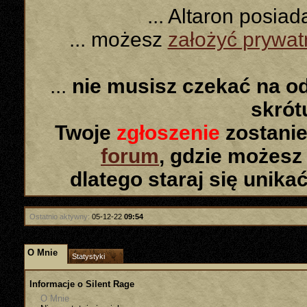
... Altaron posia
... możesz
założyć prywa
...
nie musisz czekać na o
skró
Twoje
zgłoszenie
zostanie
forum
, gdzie możesz
dlatego staraj się unika
Ostatnio aktywny:
05-12-22
09:54
O Mnie
Statystyki
Informacje o Silent Rage
O Mnie