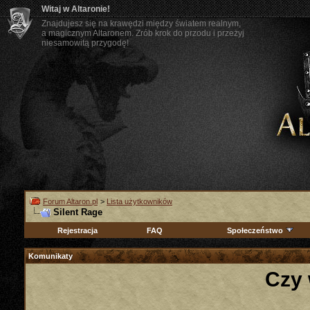
Witaj w Altaronie!
Znajdujesz się na krawędzi między światem realnym,
a magicznym Altaronem. Zrób krok do przodu i przeżyj
niesamowitą przygodę!
Forum Altaron.pl
>
Lista użytkowników
Silent Rage
Rejestracja
FAQ
Społeczeństwo
Komunikaty
Czy 