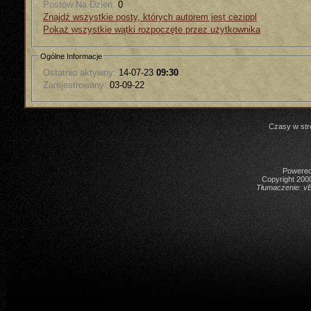
Postów Na Dzień:
0
Znajdź wszystkie posty, których autorem jest cezippl
Pokaż wszystkie wątki rozpoczęte przez użytkownika
Ogólne Informacje
Ostatnio aktywny:
14-07-23
09:30
Zarejestrowany:
03-09-22
Czasy w str
Powered 
Copyright 2000
Tłumaczenie:
vB