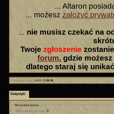
... Altaron posia
... możesz
założyć prywa
...
nie musisz czekać na o
skró
Twoje
zgłoszenie
zostanie
forum
, gdzie możesz
dlatego staraj się unika
Ostatnio aktywny:
14-07-23
09:30
Statystyki
Wszystkich postów
Wszystkich postów:
0