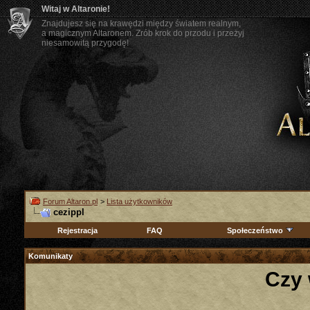
Witaj w Altaronie!
Znajdujesz się na krawędzi między światem realnym,
a magicznym Altaronem. Zrób krok do przodu i przeżyj
niesamowitą przygodę!
Forum Altaron.pl
>
Lista użytkowników
cezippl
Rejestracja
FAQ
Społeczeństwo
Komunikaty
Czy 