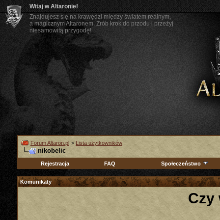
Witaj w Altaronie!
Znajdujesz się na krawędzi między światem realnym,
a magicznym Altaronem. Zrób krok do przodu i przeżyj
niesamowitą przygodę!
Forum Altaron.pl
>
Lista użytkowników
nikobelic
Rejestracja
FAQ
Społeczeństwo
Komunikaty
Czy 