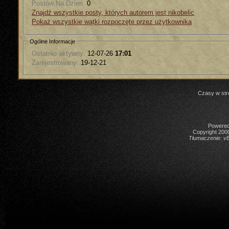
Postów Na Dzień:
0
Znajdź wszystkie posty, których autorem jest nikobelic
Pokaż wszystkie wątki rozpoczęte przez użytkownika
Ogólne Informacje
Ostatnio aktywny:
12-07-26
17:01
Zarejestrowany:
19-12-21
Czasy w str
Powered 
Copyright 2000
Tłumaczenie:
vB