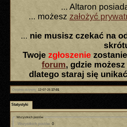
... Altaron posia
... możesz
założyć prywa
...
nie musisz czekać na o
skró
Twoje
zgłoszenie
zostanie
forum
, gdzie możesz
dlatego staraj się unika
Ostatnio aktywny:
12-07-26
17:01
Statystyki
Wszystkich postów
Wszystkich postów:
0