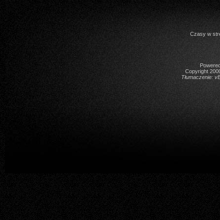
Czasy w str
Powered 
Copyright 2000
Tłumaczenie:
vB