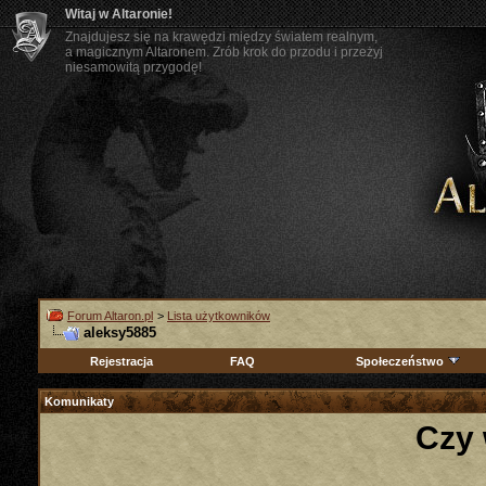
Witaj w Altaronie!
Znajdujesz się na krawędzi między światem realnym,
a magicznym Altaronem. Zrób krok do przodu i przeżyj
niesamowitą przygodę!
Forum Altaron.pl
>
Lista użytkowników
aleksy5885
Rejestracja
FAQ
Społeczeństwo
Komunikaty
Czy 