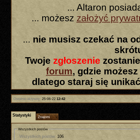
... Altaron posia
... możesz
założyć prywa
...
nie musisz czekać na o
skró
Twoje
zgłoszenie
zostanie
forum
, gdzie możesz
dlatego staraj się unika
Ostatnio aktywny:
25-06-22
12:42
Statystyki
Znajomi
Wszystkich postów
Wszystkich postów:
106