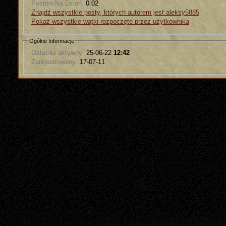
Postów Na Dzień:
0.02
Znajdź wszystkie posty, których autorem jest aleksy5885
Pokaż wszystkie wątki rozpoczęte przez użytkownika
Ogólne Informacje
Ostatnio aktywny:
25-06-22
12:42
Zarejestrowany:
17-07-11