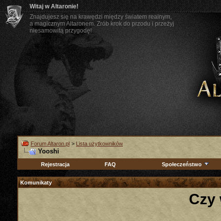
Witaj w Altaronie!
Znajdujesz się na krawędzi między światem realnym,
a magicznym Altaronem. Zrób krok do przodu i przeżyj
niesamowitą przygodę!
Forum Altaron.pl
>
Lista użytkowników
Yooshi
Rejestracja
FAQ
Społeczeństwo
Komunikaty
Czy 