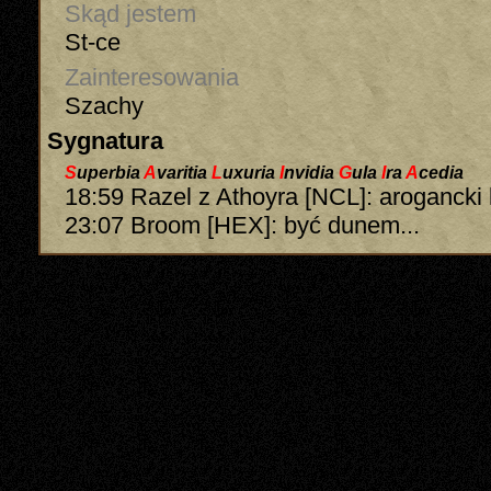
Skąd jestem
St-ce
Zainteresowania
Szachy
Sygnatura
S
uperbia
A
varitia
L
uxuria
I
nvidia
G
ula
I
ra
A
cedia
18:59 Razel z Athoyra [NCL]: arogancki 
23:07 Broom [HEX]: być dunem...