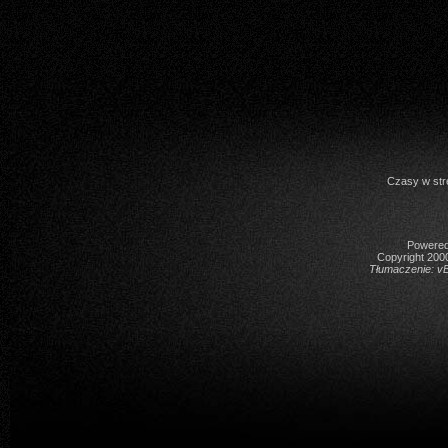
Czasy w str
Powered 
Copyright 2000
Tłumaczenie:
vB