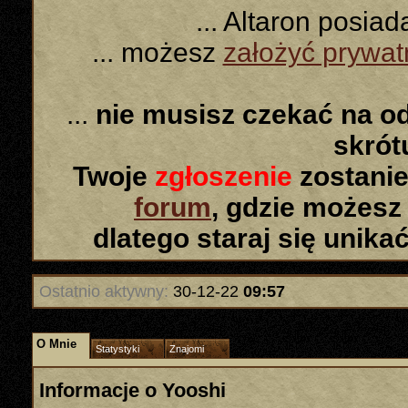
... Altaron posia
... możesz
założyć prywa
...
nie musisz czekać na o
skró
Twoje
zgłoszenie
zostanie
forum
, gdzie możesz
dlatego staraj się unika
Ostatnio aktywny:
30-12-22
09:57
O Mnie
Statystyki
Znajomi
Informacje o Yooshi