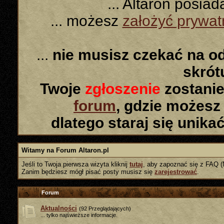
... Altaron posia
... możesz
założyć prywa
...
nie musisz czekać na o
skró
Twoje
zgłoszenie
zostanie
forum
, gdzie możesz
dlatego staraj się unika
Witamy na Forum Altaron.pl
Jeśli to Twoja pierwsza wizyta kliknij
tutaj
, aby zapoznać się z FAQ (
Zanim będziesz mógł pisać posty musisz się
zarejestrować
.
Forum
Aktualności
(92 Przeglądających)
... tylko najświeższe informacje.