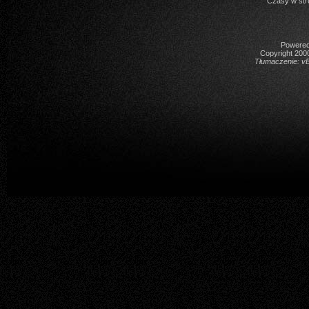
Czasy w str
Powered 
Copyright 2000
Tłumaczenie:
vB