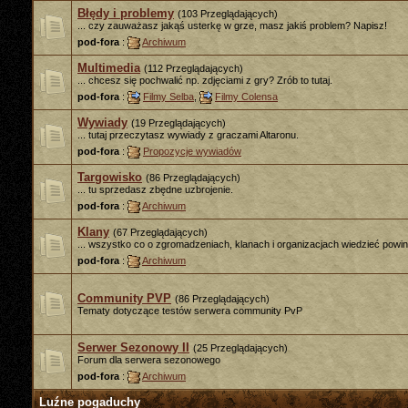
Błędy i problemy
(103 Przeglądających)
... czy zauważasz jakąś usterkę w grze, masz jakiś problem? Napisz!
pod-fora
:
Archiwum
Multimedia
(112 Przeglądających)
... chcesz się pochwalić np. zdjęciami z gry? Zrób to tutaj.
pod-fora
:
Filmy Selba
,
Filmy Colensa
Wywiady
(19 Przeglądających)
... tutaj przeczytasz wywiady z graczami Altaronu.
pod-fora
:
Propozycje wywiadów
Targowisko
(86 Przeglądających)
... tu sprzedasz zbędne uzbrojenie.
pod-fora
:
Archiwum
Klany
(67 Przeglądających)
... wszystko co o zgromadzeniach, klanach i organizacjach wiedzieć powin
pod-fora
:
Archiwum
Community PVP
(86 Przeglądających)
Tematy dotyczące testów serwera community PvP
Serwer Sezonowy II
(25 Przeglądających)
Forum dla serwera sezonowego
pod-fora
:
Archiwum
Luźne pogaduchy