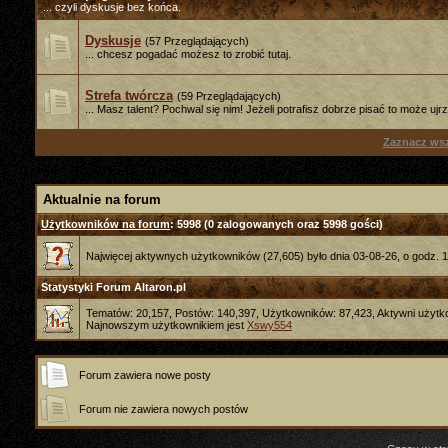
... czyli dyskusje bez końca.
Dyskusje
(57 Przeglądających)
... chcesz pogadać możesz to zrobić tutaj.
Strefa twórcza
(59 Przeglądających)
... Masz talent? Pochwal się nim! Jeżeli potrafisz dobrze pisać to może uj
Zaznacz wsz
Aktualnie na forum
Użytkowników na forum
: 5998 (0 zalogowanych oraz 5998 gości)
Najwięcej aktywnych użytkowników (27,605) było dnia 03-08-26, o godz. 1
Statystyki Forum Altaron.pl
Tematów: 20,157, Postów: 140,397, Użytkowników: 87,423,
Aktywni użytk
Najnowszym użytkownikiem jest
Xswy554
Forum zawiera nowe posty
Forum nie zawiera nowych postów