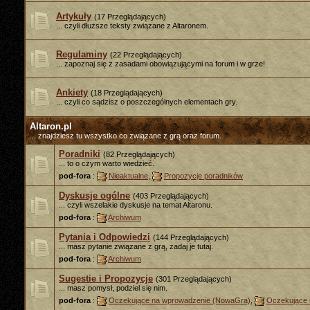
Artykuły
(17 Przeglądających)
... czyli dłuższe teksty związane z Altaronem.
Regulaminy
(22 Przeglądających)
... zapoznaj się z zasadami obowiązującymi na forum i w grze!
Ankiety
(18 Przeglądających)
... czyli co sądzisz o poszczególnych elementach gry.
Altaron.pl
... znajdziesz tu wszystko co związane z grą oraz forum.
Poradniki
(82 Przeglądających)
... to o czym warto wiedzieć.
pod-fora
:
Nieaktualne
,
Propozycje poradników
Dyskusje ogólne
(403 Przeglądających)
... czyli wszelakie dyskusje na temat Altaronu.
pod-fora
:
Archiwum
Pytania i Odpowiedzi
(144 Przeglądających)
... masz pytanie związane z grą, zadaj je tutaj.
pod-fora
:
Archiwum
Sugestie i Propozycje
(301 Przeglądających)
... masz pomysł, podziel się nim.
pod-fora
:
Oczekujące na wprowadzenie (NowaGra)
,
Oczekujące 