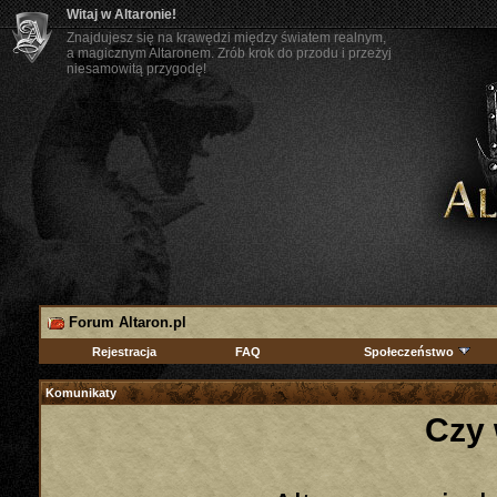
Witaj w Altaronie!
Znajdujesz się na krawędzi między światem realnym,
a magicznym Altaronem. Zrób krok do przodu i przeżyj
niesamowitą przygodę!
Forum Altaron.pl
Rejestracja
FAQ
Społeczeństwo
Komunikaty
Czy 