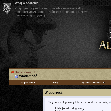
Witaj w Altaronie!
Znajdujesz się na krawędzi między światem realnym,
a magicznym Altaronem. Zrób krok do przodu i przeżyj
niesamowitą przygodę!
Forum Altaron.pl
Wiadomość
Rejestracja
FAQ
Społeczeństwo
Wiadomość
Nie jesteś zalogowany lub nie masz dostępu do tej 
Nie jesteś zalogowany.