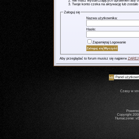
Nie masz wystarczających uprawnień aby o
Twoje konto czeka na aktywację lub zostało
Zaloguj się
Nazwa użytkownika:
Hasło:
Zapamiętaj Logowanie
Aby przeglądać to forum musisz się najpierw
ZARE
Skocz do forum
Czasy w str
Powered 
Copyright 2000
Tłumaczenie:
vB