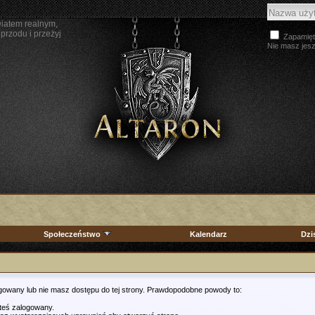
wiatem realnym,
przodu i przeżyj
Zapamięt
Nie masz jes
Społeczeństwo
Kalendarz
Dzi
ogowany lub nie masz dostępu do tej strony. Prawdopodobne powody to:
steś zalogowany.