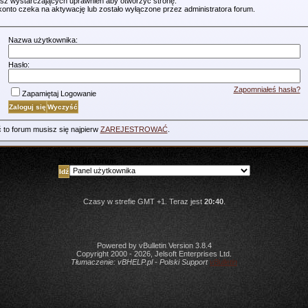
sz wystarczających uprawnień aby otworzyć stronę.
konto czeka na aktywację lub zostało wyłączone przez administratora forum.
Nazwa użytkownika:
Hasło:
Zapomniałeś hasła?
Zapamiętaj Logowanie
 to forum musisz się najpierw
ZAREJESTROWAĆ
.
Skocz do forum
Czasy w strefie GMT +1. Teraz jest
20:40
.
Powered by vBulletin Version 3.8.4
Copyright 2000 - 2026, Jelsoft Enterprises Ltd.
Tłumaczenie:
vBHELP.pl - Polski Support
vBulletin