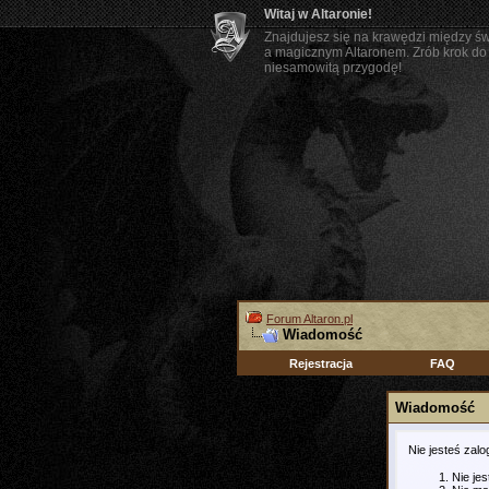
Witaj w Altaronie!
Znajdujesz się na krawędzi między ś
a magicznym Altaronem. Zrób krok do 
niesamowitą przygodę!
Forum Altaron.pl
Wiadomość
Rejestracja
FAQ
Wiadomość
Nie jesteś zal
Nie je