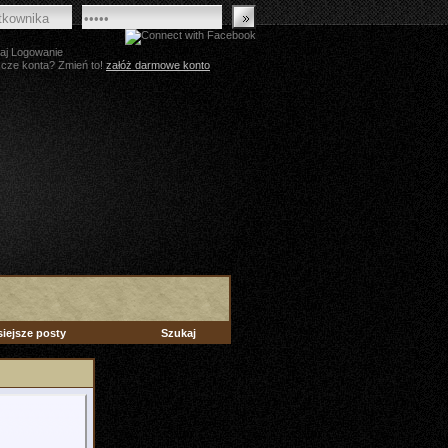
aj Logowanie
zcze konta? Zmień to!
załóż darmowe konto
siejsze posty
Szukaj