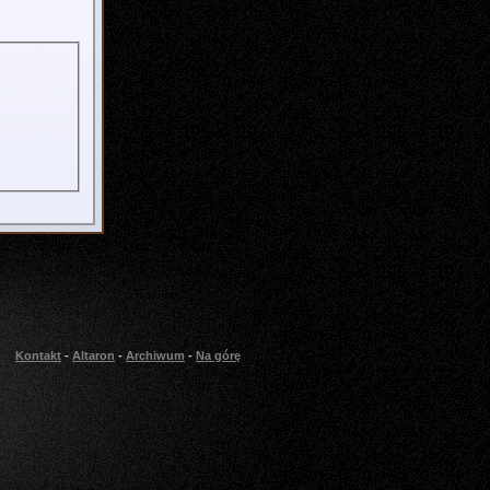
Kontakt
-
Altaron
-
Archiwum
-
Na górę