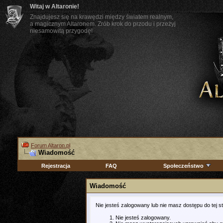
Witaj w Altaronie!
Znajdujesz się na krawędzi między światem realnym,
a magicznym Altaronem. Zrób krok do przodu i przeżyj
niesamowitą przygodę!
Forum Altaron.pl
Wiadomość
Rejestracja
FAQ
Społeczeństwo
Wiadomość
Nie jesteś zalogowany lub nie masz dostępu do tej 
Nie jesteś zalogowany.