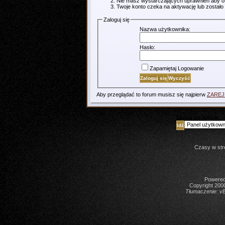
Nie masz wystarczających uprawnień aby o
Twoje konto czeka na aktywację lub zostało
Zaloguj się
Nazwa użytkownika:
Hasło:
Zapamiętaj Logowanie
Aby przeglądać to forum musisz się najpierw
ZARE
Skocz do forum
Czasy w str
Powered 
Copyright 2000
Tłumaczenie:
vB