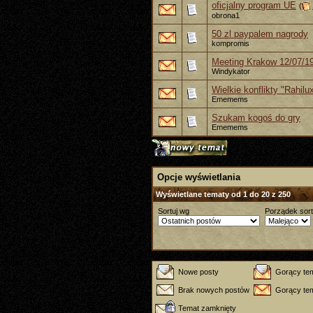
oficjalny program UE
(
obrona1
50 zl paypalem nagrody
kompromis
Meeting Krakow 12/07/1
Windykator
Wielkie konflikty "Rahil
Ememems
Szukam kogoś do gry
Ememems
Opcje wyświetlania
Wyświetlane tematy od 1 do 20 z 250
Sortuj wg
Porządek sor
Nowe posty
Gorący te
Brak nowych postów
Gorący tem
Temat zamknięty