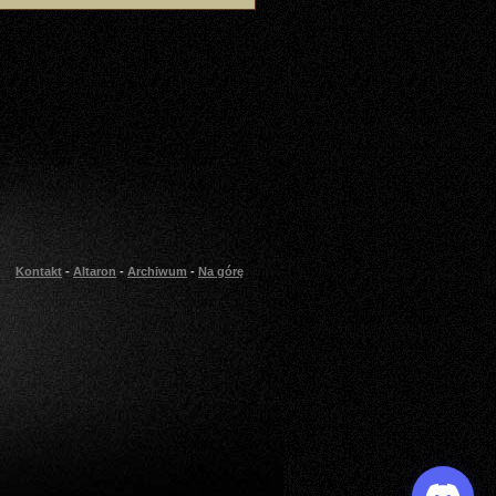
Kontakt
-
Altaron
-
Archiwum
-
Na górę