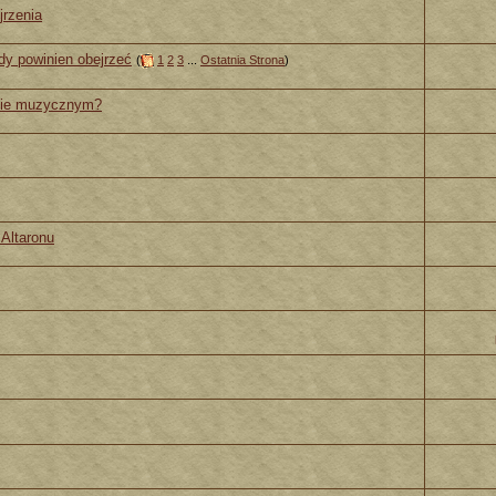
jrzenia
żdy powinien obejrzeć
(
1
2
3
...
Ostatnia Strona
)
cie muzycznym?
 Altaronu