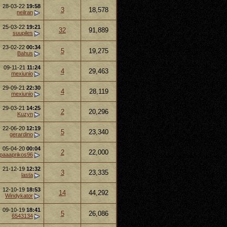
28-03-22
19:58
3
18,578
neilran
25-03-22
19:21
32
91,889
suupiles
23-02-22
00:34
5
19,275
Bahus
09-11-21
11:24
4
29,463
mexiunio
29-09-21
22:30
4
28,119
mexiunio
29-03-21
14:25
2
20,296
Kuzyn
22-06-20
12:19
5
23,340
gerardino
05-04-20
00:04
2
22,000
paaaprikos96
21-12-19
12:32
3
23,335
lasta
12-10-19
18:53
14
44,292
Windykator
09-10-19
18:41
5
26,086
6543134