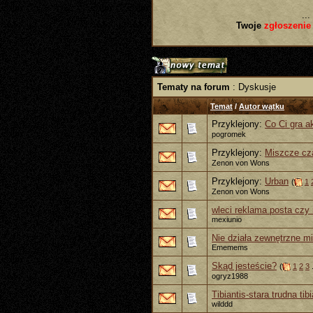
...
Twoje
zgłoszenie
Tematy na forum
: Dyskusje
Temat
/
Autor wątku
Przyklejony:
Co Ci gra a
pogromek
Przyklejony:
Miszcze cz
Zenon von Wons
Przyklejony:
Urban
(
1
Zenon von Wons
wleci reklama posta czy 
mexiunio
Nie działa zewnętrzne mi
Ememems
Skąd jesteście?
(
1
2
3
.
ogryz1988
Tibiantis-stara trudna tibi
wilddd