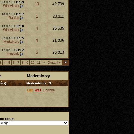
23-07-19
15:29
10
42,709
Windykator
18-07-19
15:57
1
23,111
Rahilux
13-07-19
03:50
4
25,535
Windykator
22-03-19
06:35
4
21,806
Medalikarz
17-02-19
21:02
6
23,813
mexiunio
3
4
5
6
7
8
9
10
11
>
Ostatni
»
m
Moderatorzy
ści)
Moderatorzy : 3
Lilit
,
WsT
,
Catthon
 do forum