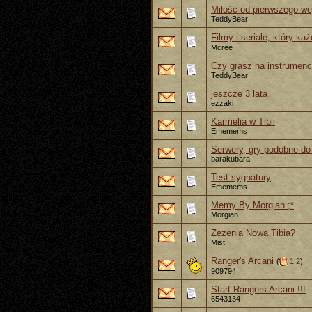
Miłość od pierwszego we
TeddyBear
Filmy i seriale, który ka
Mcree
Czy grasz na instrumen
TeddyBear
jeszcze 3 lata
ezzaki
Karmelia w Tibii
Ememems
Serwery, gry podobne do
barakubara
Test sygnatury
Ememems
Memy By Morgian ;*
Morgian
Zezenia Nowa Tibia?
Mist
Ranger's Arcani
(
1
2
)
909794
Start Rangers Arcani !!!
6543134