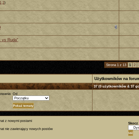
1
2
)
9
ux vs Ruda"
Strona 1 z 13
1
2
Użytkowników na foru
37 (0 użytkowników & 37 go
towania
Od
mat z nowymi postami
Skocz
at nie zawierający nowych postów