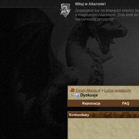
Witaj w Altaronie!
Znajdujesz się na krawędzi między ś
a magicznym Altaronem. Zrób krok do 
niesamowitą przygodę!
Forum Altaron.pl
>
Luźne pogaduchy
Dyskusje
Rejestracja
FAQ
Komunikaty