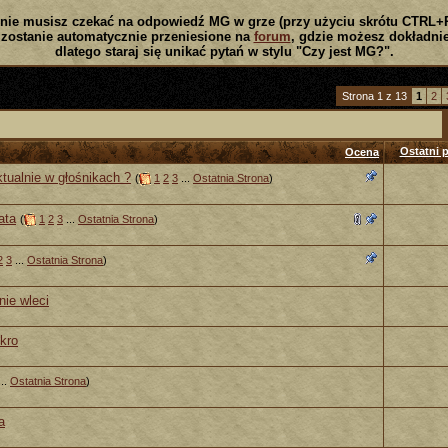
nie musisz czekać na odpowiedź MG w grze (przy użyciu skrótu CTRL+
zostanie automatycznie przeniesione na
forum
, gdzie możesz dokładnie
dlatego staraj się unikać pytań w stylu "Czy jest MG?".
Strona 1 z 13
1
2
Ostatni p
Ocena
ktualnie w głośnikach ?
(
1
2
3
...
Ostatnia Strona
)
ata
(
1
2
3
...
Ostatnia Strona
)
2
3
...
Ostatnia Strona
)
nie wleci
kro
..
Ostatnia Strona
)
a