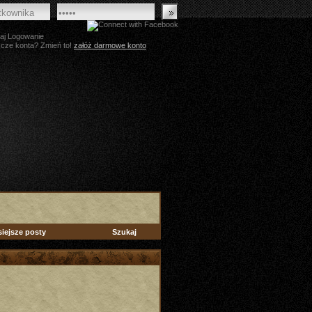
aj Logowanie
zcze konta? Zmień to!
załóż darmowe konto
siejsze posty
Szukaj