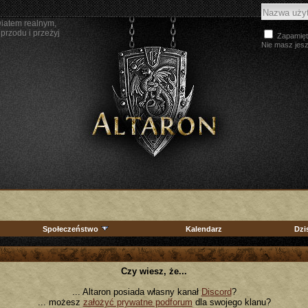
wiatem realnym,
przodu i przeżyj
Zapamięt
Nie masz jes
Społeczeństwo
Kalendarz
Dzi
Czy wiesz, że...
... Altaron posiada własny kanał
Discord
?
... możesz
założyć prywatne podforum
dla swojego klanu?