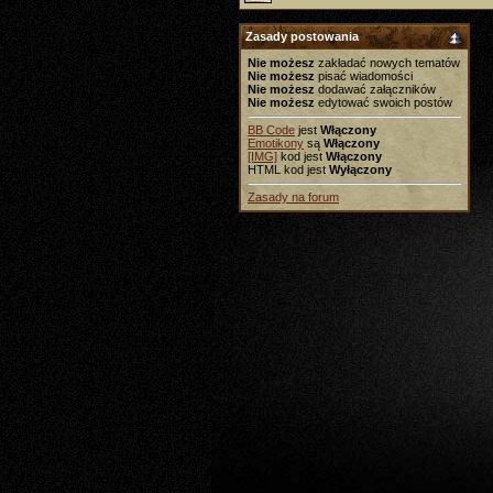
Zasady postowania
Nie możesz
zakładać nowych tematów
Nie możesz
pisać wiadomości
Nie możesz
dodawać załączników
Nie możesz
edytować swoich postów
BB Code
jest
Włączony
Emotikony
są
Włączony
[IMG]
kod jest
Włączony
HTML kod jest
Wyłączony
Zasady na forum