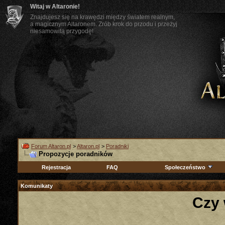
Witaj w Altaronie!
Znajdujesz się na krawędzi między światem realnym,
a magicznym Altaronem. Zrób krok do przodu i przeżyj
niesamowitą przygodę!
Forum Altaron.pl
>
Altaron.pl
>
Poradniki
Propozycje poradników
Rejestracja
FAQ
Społeczeństwo
Komunikaty
Czy 