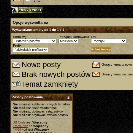
krok
Opcje wyświetlania
Wyświetlane tematy od 1 do 1 z 1
Sortuj wg
Porządek sortowania
Od
Prefix
Nowe posty
Gorący temat z nowy
Brak nowych postów
Gorący temat nie za
Temat zamknięty
Zasady postowania
Nie możesz
zakładać nowych tematów
Nie możesz
pisać wiadomości
Nie możesz
dodawać załączników
Nie możesz
edytować swoich postów
BB Code
jest
Włączony
Emotikony
są
Włączony
[IMG]
kod jest
Włączony