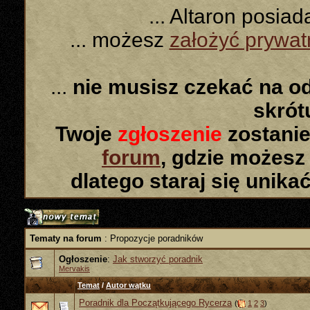
... Altaron posia
... możesz
założyć prywa
...
nie musisz czekać na o
skró
Twoje
zgłoszenie
zostanie
forum
, gdzie możesz
dlatego staraj się unika
Tematy na forum
: Propozycje poradników
Ogłoszenie
:
Jak stworzyć poradnik
Mervakis
Temat
/
Autor wątku
Poradnik dla Początkującego Rycerza
(
1
2
3
)