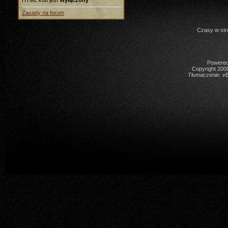
HTML kod jest
Wyłączony
Zasady na forum
Czasy w str
Powered 
Copyright 2000
Tłumaczenie:
vB