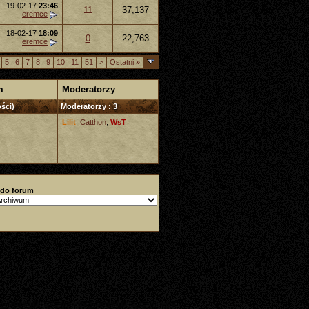
19-02-17
23:46
11
37,137
eremce
18-02-17
18:09
0
22,763
eremce
5
6
7
8
9
10
11
51
>
Ostatni
»
m
Moderatorzy
ści)
Moderatorzy : 3
Lilit
,
Catthon
,
WsT
 do forum