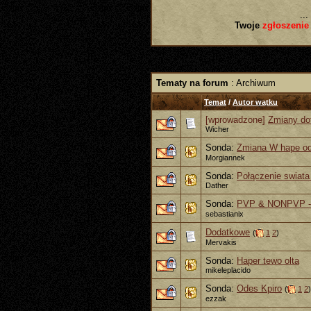
...
Twoje
zgłoszenie
Tematy na forum
: Archiwum
Temat
/
Autor wątku
[wprowadzone]
Zmiany do
Wicher
Sonda:
Zmiana W hape o
Morgiannek
Sonda:
Połączenie swiata
Dather
Sonda:
PVP & NONPVP - r
sebastianix
Dodatkowe
(
1
2
)
Mervakis
Sonda:
Haper tewo olta
mikeleplacido
Sonda:
Odes Kpiro
(
1
2
)
ezzak