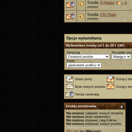
Sonda:
Exhaust
(
1
2
)
eremce
Sonda:
Efo Owla
eremce
Opcje wyświetlania
Wyświetlane tematy od 1 do 20 z 1381
Sortuj wg
Porządek sor
Prefix
Nowe posty
Gorący te
Brak nowych postów
Gorący tem
Temat zamknięty
Zasady postowania
Nie możesz
zakładać nowych tematów
Nie możesz
pisać wiadomości
Nie możesz
dodawać załączników
Nie możesz
edytować swoich postów
BB Code
jest
Włączony