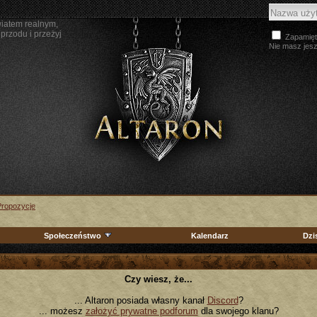
wiatem realnym,
przodu i przeżyj
Zapamięt
Nie masz jes
Propozycje
Społeczeństwo
Kalendarz
Dzi
Czy wiesz, że...
... Altaron posiada własny kanał
Discord
?
... możesz
założyć prywatne podforum
dla swojego klanu?