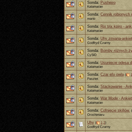
Sonda:
Pushejro
Katamaran
Sonda:
Cennik robionych 
mario
Sonda:
Rix trix kpiro - ank
Katamaran
Sonda:
Uhy zmiana-ankie
Godfryd Czarny
Sonda:
Bomby różnych ży
CySiO
Sonda:
Usuniecie odesa d
Katamaran
Sonda:
Czar efo owla
(
Pasztet
Sonda:
Stackowanie - Ank
Katamaran
Sonda:
War Mode - Ankie
Katamaran
Sonda:
Cofnięcie skillów.
Orochimaru
Uhy
(
1
2
)
Godfryd Czarny