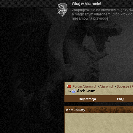
Witaj w Altaronie!
Znajdujesz się na krawędzi między ś
a magicznym Altaronem. Zrób krok do 
niesamowitą przygodę!
Forum Altaron.pl
>
Altaron.pl
>
Sugestie i 
Archiwum
Rejestracja
FAQ
Komunikaty