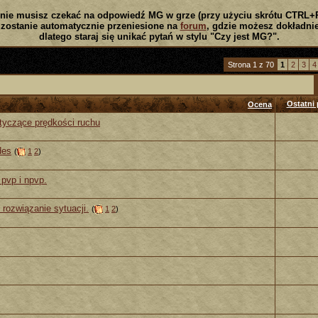
nie musisz czekać na odpowiedź MG w grze (przy użyciu skrótu CTRL+
zostanie automatycznie przeniesione na
forum
, gdzie możesz dokładnie
dlatego staraj się unikać pytań w stylu "Czy jest MG?".
Strona 1 z 70
1
2
3
4
Ostatni 
Ocena
tyczące prędkości ruchu
des
(
1
2
)
 pvp i npvp.
ozwiązanie sytuacji.
(
1
2
)