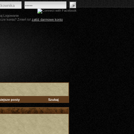
aj Logowanie
zcze konta? Zmień to!
załóż darmowe konto
siejsze posty
Szukaj