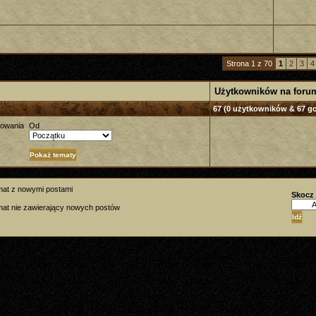
Strona 1 z 70
1
2
3
4
Użytkowników na foru
67 (0 użytkowników & 67 go
towania
Od
mat z nowymi postami
Skocz
at nie zawierający nowych postów