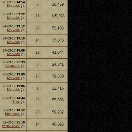
26-03-17
14:54
8
26,459
Mervakis
25-03-17
03:22
71
115,398
Mervakis
24-03-17
19:12
20
55,103
Mervakis
24-03-17
19:10
14
37,643
Mervakis
24-03-17
19:09
12
41,644
Mervakis
23-03-17
21:33
8
24,341
Katamaran
23-03-17
19:09
16
39,560
Mervakis
23-03-17
19:06
1
22,416
Mervakis
22-03-17
14:44
23
55,606
Trixis
08-03-17
10:52
20
59,262
Ememems
22-02-17
21:18
14
40,825
wojtek12345