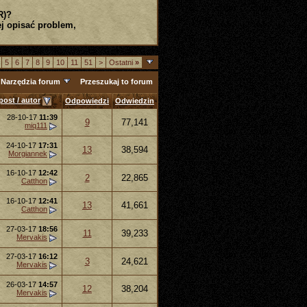
R)?
j opisać problem,
5
6
7
8
9
10
11
51
>
Ostatni
»
Narzędzia forum
Przeszukaj to forum
post / autor
Odpowiedzi
Odwiedzin
28-10-17
11:39
9
77,141
miq111
24-10-17
17:31
13
38,594
Morgiannek
16-10-17
12:42
2
22,865
Catthon
16-10-17
12:41
13
41,661
Catthon
27-03-17
18:56
11
39,233
Mervakis
27-03-17
16:12
3
24,621
Mervakis
26-03-17
14:57
12
38,204
Mervakis