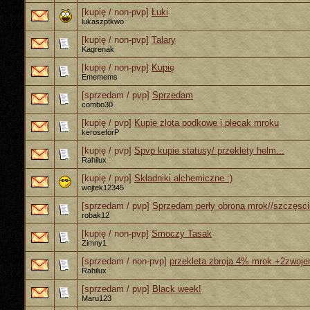
[kupię / non-pvp]
Łuki
lukaszptkwo
[kupię / non-pvp]
Talary
Kagrenak
[kupię / non-pvp]
Kupię
Ememems
[sprzedam / pvp]
Sprzedam
combo30
[kupię / pvp]
Kupie zlota podkowe i plecak mroku
keroseforP
[kupię / pvp]
Spvp kupie statusy/ przeklety helm...
Rahilux
[kupię / pvp]
Składniki alchemiczne :)
wojtek12345
[sprzedam / pvp]
Sprzedam perły obrona mrok//szczęsci
robak12
[kupię / non-pvp]
Smoczy Tasak
Zimny1
[sprzedam / non-pvp]
przekleta zbroja 4% mrok +2zwoj
Rahilux
[sprzedam / pvp]
Black week!
Maru123