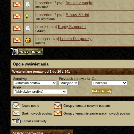
[sprzedam / pvp]
Amulet z wnęką
mexiunio
[sprzedam / pvp]
Status 30 dni
19Fafarafa06
[kupię / pvp]
Kupię Szpona!!!
Graata
[usługa / pvp]
Loteria Dla graczy
kantex
Opcje wyświetlania
Wyświetlane tematy od 1 do 20 z 341
Sortuj wg
Porządek sortowania
Od
Prefix
Nowe posty
Gorący temat z nowymi postami
Brak nowych postów
Gorący temat nie zawierający nowych postów
Temat zamknięty
Zasady postowania