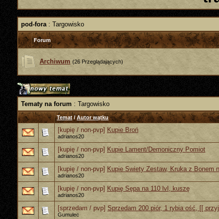
pod-fora
: Targowisko
Forum
Archiwum
(26 Przeglądających)
Tematy na forum
: Targowisko
Temat
/
Autor wątku
[kupię / non-pvp]
Kupie Broń
adrianos20
[kupię / non-pvp]
Kupie Lament/Demoniczny Pomiot
adrianos20
[kupię / non-pvp]
Kupie Swiety Zestaw, Kruka z Bonem 
adrianos20
[kupię / non-pvp]
Kupię Sępa na 110 lvl, kuszę
adrianos20
[sprzedam / pvp]
Sprzedam 200 piór, 1 rybia ość, [[ przy
Gumulec