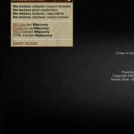
Nie możesz
zakładać nowych tematów
Nie możesz
pisać wiadomości
Nie możesz
dodawać załączników
Nie możesz
edytować swoich postów
BB Code
jest
Włączony
Emotikony
są
Włączony
[IMG]
kod jest
Włączony
HTML kod jest
Wyłączony
Zasady na forum
Czasy w str
Powered 
Copyright 2000
Tłumaczenie:
vB