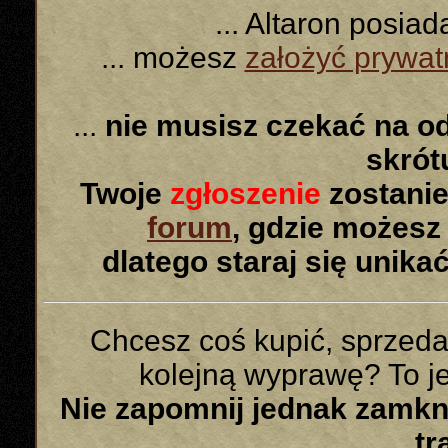
... Altaron posia
... możesz
założyć prywa
...
nie musisz czekać na o
skró
Twoje
zgłoszenie
zostanie
forum
, gdzie możesz
dlatego staraj się unika
Chcesz coś kupić, sprzed
kolejną wyprawę? To jes
Nie zapomnij jednak zamk
tr