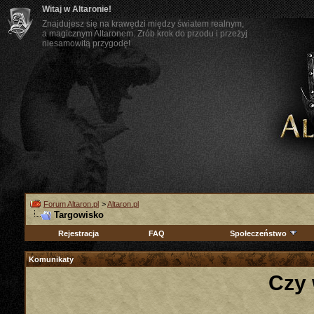
Witaj w Altaronie!
Znajdujesz się na krawędzi między światem realnym,
a magicznym Altaronem. Zrób krok do przodu i przeżyj
niesamowitą przygodę!
Forum Altaron.pl
>
Altaron.pl
Targowisko
Rejestracja
FAQ
Społeczeństwo
Komunikaty
Czy 