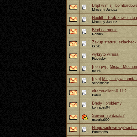
Błąd w misji 'bombardowa
Mroczny Janusz
Neolith - Brak zawieszki
Mroczny Janusz
Błąd na mapie
Randex
Zakup statusu szlacheck
kkolk
wykryto wirusa
Figovsky
[non-pvp]
Misja - Mechan
nervis
[pvp]
Misja - dywersant/ 
sebastianix
altaron-client-0.11.2
Bahus
Błędy i problemy
konrades94
Serwer nie dziala?
majorka000
Nieprawidłowe wyświetlan
Ememems