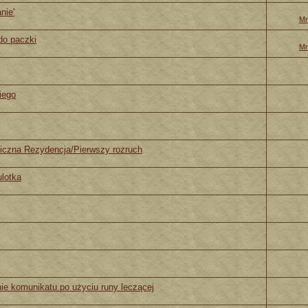
nie'
Mr
 do paczki
Mr
iego
iczna Rezydencja/Pierwszy rozruch
ulotka
ie komunikatu po użyciu runy leczącej