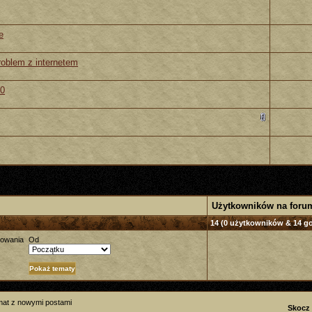
e
roblem z internetem
60
Użytkowników na foru
14 (0 użytkowników & 14 go
towania
Od
mat z nowymi postami
Skocz