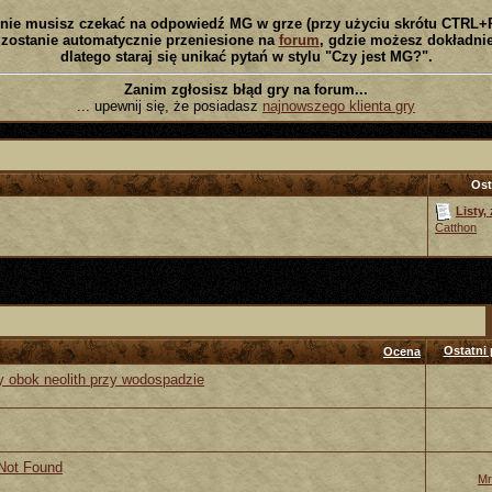
nie musisz czekać na odpowiedź MG w grze (przy użyciu skrótu CTRL+
zostanie automatycznie przeniesione na
forum
, gdzie możesz dokładnie
dlatego staraj się unikać pytań w stylu "Czy jest MG?".
Zanim zgłosisz błąd gry na forum...
... upewnij się, że posiadasz
najnowszego klienta gry
Ost
Listy,
Catthon
Ostatni 
Ocena
y obok neolith przy wodospadzie
 Not Found
Mr