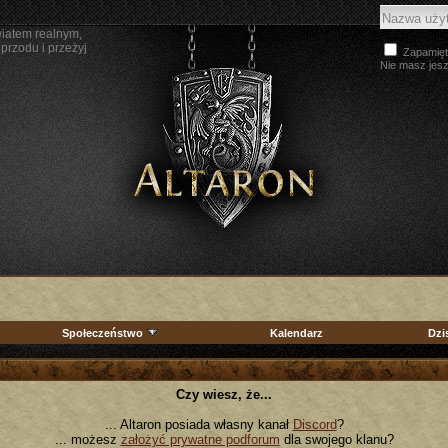
wiatem realnym,
przodu i przeżyj
Zapamięt
Nie masz jes
Społeczeństwo
Kalendarz
Dzi
Czy wiesz, że...
... Altaron posiada własny kanał
Discord
?
... możesz
założyć prywatne podforum
dla swojego klanu?