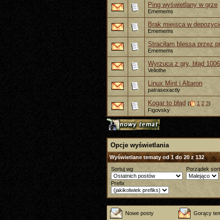
Ping wyświetlany w grze
Ememems
Brak miejsca w depozyci
Ememems
Straciłam blessa przez p
Ememems
Wyrzuca z gry, błąd 100
Veliothe
Linux Mint i Altaron
patrasexactly
Kogar to błąd
(
1
2
3
)
Figovsky
Opcje wyświetlania
Wyświetlane tematy od 1 do 20 z 132
Sortuj wg
Porządek sor
Prefix
Nowe posty
Gorący te