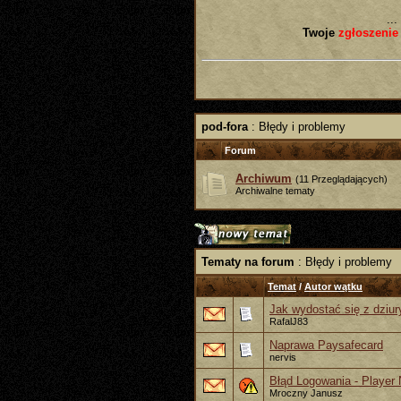
...
Twoje
zgłoszenie
pod-fora
: Błędy i problemy
Forum
Archiwum
(11 Przeglądających)
Archiwalne tematy
Tematy na forum
: Błędy i problemy
Temat
/
Autor wątku
Jak wydostać się z dziur
RafalJ83
Naprawa Paysafecard
nervis
Błąd Logowania - Player
Mroczny Janusz