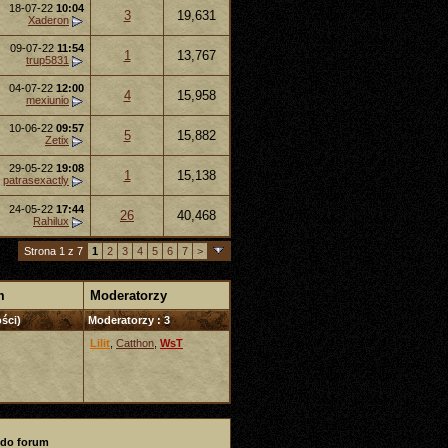
18-07-22
10:04
3
19,631
Xaderon
09-07-22
11:54
1
13,767
trup5831
04-07-22
12:00
4
15,958
mexiunio
10-06-22
09:57
5
15,882
Zetix
29-05-22
19:08
1
15,138
patrasexactly
24-05-22
17:44
26
40,468
Rahilux
Strona 1 z 7
1
2
3
4
5
6
7
>
m
Moderatorzy
ści)
Moderatorzy : 3
Lilit
,
Catthon
,
WsT
 do forum