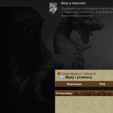
Witaj w Altaronie!
Znajdujesz się na krawędzi między ś
a magicznym Altaronem. Zrób krok do 
niesamowitą przygodę!
Forum Altaron.pl
>
Altaron.pl
Błędy i problemy
Rejestracja
FAQ
Komunikaty