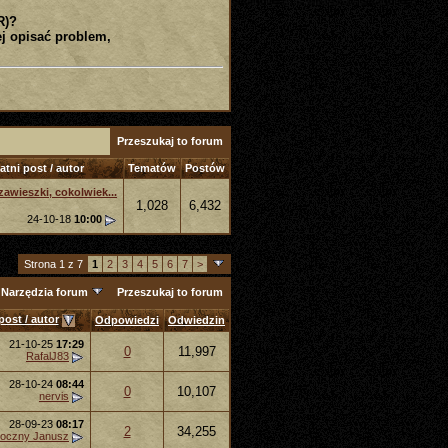
R)?
j opisać problem,
Przeszukaj to forum
atni post / autor
Tematów
Postów
 zawieszki, cokolwiek...
1,028
6,432
24-10-18
10:00
Strona 1 z 7
1
2
3
4
5
6
7
>
Narzędzia forum
Przeszukaj to forum
post / autor
Odpowiedzi
Odwiedzin
21-10-25
17:29
0
11,997
RafalJ83
28-10-24
08:44
0
10,107
nervis
28-09-23
08:17
2
34,255
oczny Janusz