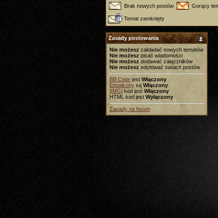
Brak nowych postów
Gorący tem
Temat zamknięty
Zasady postowania
Nie możesz
zakładać nowych tematów
Nie możesz
pisać wiadomości
Nie możesz
dodawać załączników
Nie możesz
edytować swoich postów
BB Code
jest
Włączony
Emotikony
są
Włączony
[IMG]
kod jest
Włączony
HTML kod jest
Wyłączony
Zasady na forum