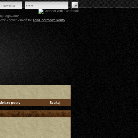
aj Logowanie
zcze konta? Zmień to!
załóż darmowe konto
siejsze posty
Szukaj