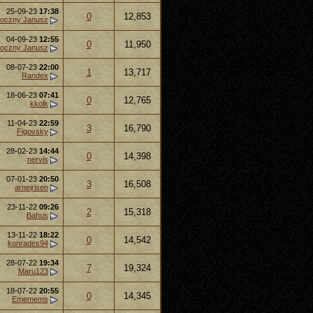
25-09-23
17:38
0
12,853
oczny Janusz
04-09-23
12:55
0
11,950
oczny Janusz
08-07-23
22:00
1
13,717
Randex
18-06-23
07:41
0
12,765
kkolk
11-04-23
22:59
3
16,790
Figovsky
28-02-23
14:44
0
14,398
nervis
07-01-23
20:50
3
16,508
arnejrisen
23-11-22
09:26
2
15,318
Bahus
13-11-22
18:22
0
14,542
konrades94
28-07-22
19:34
7
19,324
Maru123
18-07-22
20:55
0
14,345
Ememems