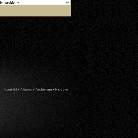
Kontakt
-
Altaron
-
Archiwum
-
Na górę