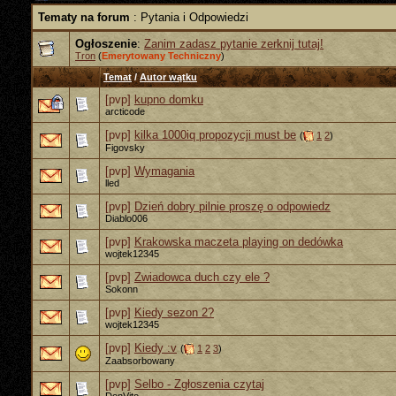
Tematy na forum
: Pytania i Odpowiedzi
Ogłoszenie
:
Zanim zadasz pytanie zerknij tutaj!
Tron
(
Emerytowany Techniczny
)
Temat
/
Autor wątku
[pvp]
kupno domku
arcticode
[pvp]
kilka 1000iq propozycji must be
(
1
2
)
Figovsky
[pvp]
Wymagania
lled
[pvp]
Dzień dobry pilnie proszę o odpowiedz
Diablo006
[pvp]
Krakowska maczeta playing on dedówka
wojtek12345
[pvp]
Zwiadowca duch czy ele ?
Sokonn
[pvp]
Kiedy sezon 2?
wojtek12345
[pvp]
Kiedy :v
(
1
2
3
)
Zaabsorbowany
[pvp]
Selbo - Zgłoszenia czytaj