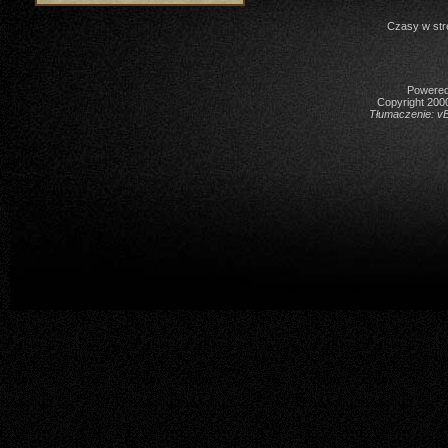
Czasy w str
Powered 
Copyright 2000
Tłumaczenie:
vB