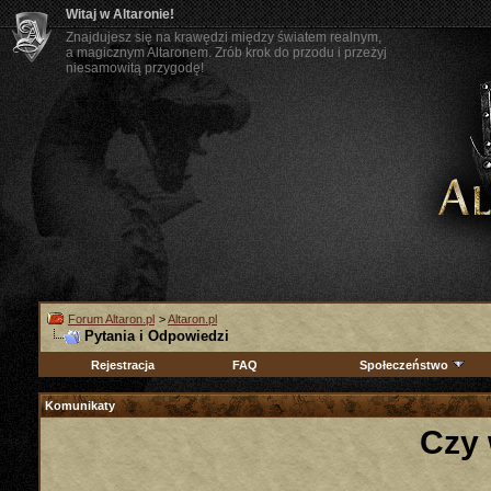
Witaj w Altaronie!
Znajdujesz się na krawędzi między światem realnym,
a magicznym Altaronem. Zrób krok do przodu i przeżyj
niesamowitą przygodę!
Forum Altaron.pl
>
Altaron.pl
Pytania i Odpowiedzi
Rejestracja
FAQ
Społeczeństwo
Komunikaty
Czy 