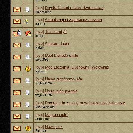
DonVito
[pvp]
Prędkość ataku broni dystansowej
Mesmerize
[pvp]
Aktualizacja i zapowiedz serwera
kantex
[pvp]
To sa zarty?
lordps
[pvp]
Altaron - Tibia
Kajtek
[pvp]
Dual Blokada skillu
saju1991
[pvp]
Moc Leczenia [Duchowni] [Wojownik]
Rahilux
[pvp]
Haper rago/como lefa
wojtek12345
[pvp]
No to takie pytanie
wojtek12345
[pvp]
Program do zmiany przyciskow na klawiaturze
Vito Corleone
[pvp]
Mag co i jak?
arcticode
[pvp]
Nowicjusz
Elessar