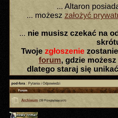
... Altaron posia
... możesz
założyć prywa
...
nie musisz czekać na o
skró
Twoje
zgłoszenie
zostanie
forum
, gdzie możesz
dlatego staraj się unika
pod-fora
: Pytania i Odpowiedzi
Forum
Archiwum
(39 Przeglądających)