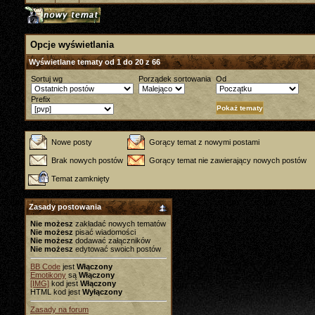
Opcje wyświetlania
Wyświetlane tematy od 1 do 20 z 66
Sortuj wg
Porządek sortowania
Od
Prefix
Nowe posty
Gorący temat z nowymi postami
Brak nowych postów
Gorący temat nie zawierający nowych postów
Temat zamknięty
Zasady postowania
Nie możesz
zakładać nowych tematów
Nie możesz
pisać wiadomości
Nie możesz
dodawać załączników
Nie możesz
edytować swoich postów
BB Code
jest
Włączony
Emotikony
są
Włączony
[IMG]
kod jest
Włączony
HTML kod jest
Wyłączony
Zasady na forum