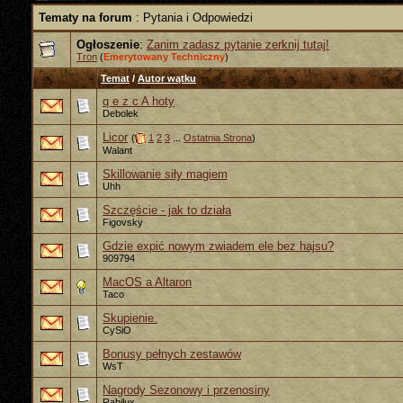
Tematy na forum
: Pytania i Odpowiedzi
Ogłoszenie
:
Zanim zadasz pytanie zerknij tutaj!
Tron
(
Emerytowany Techniczny
)
Temat
/
Autor wątku
q e z c A hoty
Debolek
Licor
(
1
2
3
...
Ostatnia Strona
)
Walant
Skillowanie siły magiem
Uhh
Szczęście - jak to działa
Figovsky
Gdzie expić nowym zwiadem ele bez hajsu?
909794
MacOS a Altaron
Taco
Skupienie.
CySiO
Bonusy pełnych zestawów
WsT
Nagrody Sezonowy i przenosiny
Rahilux