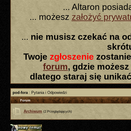
... Altaron posia
... możesz
założyć prywa
...
nie musisz czekać na o
skró
Twoje
zgłoszenie
zostanie
forum
, gdzie możesz
dlatego staraj się unika
pod-fora
: Pytania i Odpowiedzi
Forum
Archiwum
(2 Przeglądających)