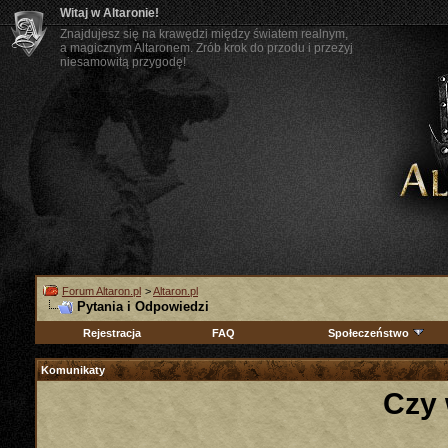
Witaj w Altaronie!
Znajdujesz się na krawędzi między światem realnym,
a magicznym Altaronem. Zrób krok do przodu i przeżyj
niesamowitą przygodę!
Forum Altaron.pl
>
Altaron.pl
Pytania i Odpowiedzi
Rejestracja
FAQ
Społeczeństwo
Komunikaty
Czy 