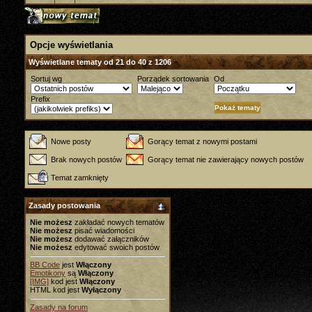
Opcje wyświetlania
Wyświetlane tematy od 21 do 40 z 1206
Sortuj wg
Porządek sortowania
Od
Prefix
Nowe posty
Gorący temat z nowymi postami
Brak nowych postów
Gorący temat nie zawierający nowych postów
Temat zamknięty
Zasady postowania
Nie możesz
zakładać nowych tematów
Nie możesz
pisać wiadomości
Nie możesz
dodawać załączników
Nie możesz
edytować swoich postów
BB Code
jest
Włączony
Emotikony
są
Włączony
[IMG]
kod jest
Włączony
HTML kod jest
Wyłączony
Zasady na forum