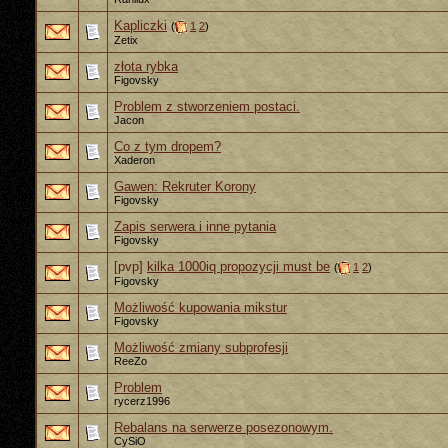
Kapliczki
(
1
2
)
Zetix
złota rybka
Figovsky
Problem z stworzeniem postaci.
Jacon
Co z tym dropem?
Xaderon
Gawen: Rekruter Korony
Figovsky
Zapis serwera i inne pytania
Figovsky
[pvp]
kilka 1000iq propozycji must be
(
1
2
)
Figovsky
Możliwość kupowania mikstur
Figovsky
Możliwość zmiany subprofesji
ReeZo
Problem
rycerz1996
Rebalans na serwerze posezonowym.
CySiO