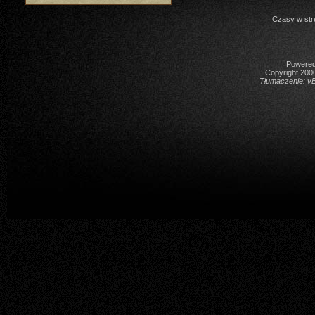
Czasy w str
Powered 
Copyright 2000
Tłumaczenie:
vB