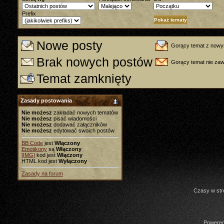
Prefix
Nowe posty
Gorący temat z nowy
Brak nowych postów
Gorący temat nie za
Temat zamknięty
Zasady postowania
Nie możesz
zakładać nowych tematów
Nie możesz
pisać wiadomości
Nie możesz
dodawać załączników
Nie możesz
edytować swoich postów
BB Code
jest
Włączony
Emotikony
są
Włączony
[IMG]
kod jest
Włączony
HTML kod jest
Wyłączony
Zasady na forum
Czasy w str
Powered 