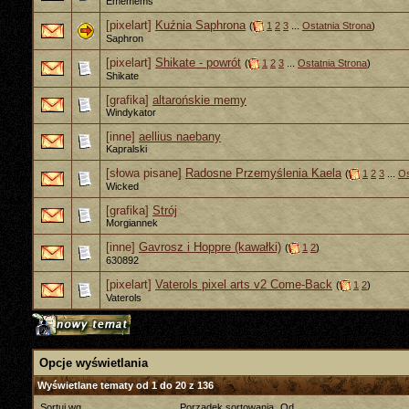
Ememems
[pixelart]
Kuźnia Saphrona
(
1
2
3
...
Ostatnia Strona
)
Saphron
[pixelart]
Shikate - powrót
(
1
2
3
...
Ostatnia Strona
)
Shikate
[grafika]
altarońskie memy
Windykator
[inne]
aellius naebany
Kapralski
[słowa pisane]
Radosne Przemyślenia Kaela
(
1
2
3
...
Os
Wicked
[grafika]
Strój
Morgiannek
[inne]
Gavrosz i Hoppre (kawałki)
(
1
2
)
630892
[pixelart]
Vaterols pixel arts v2 Come-Back
(
1
2
)
Vaterols
Opcje wyświetlania
Wyświetlane tematy od 1 do 20 z 136
Sortuj wg
Porządek sortowania
Od