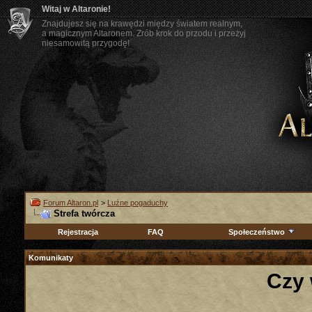
Witaj w Altaronie!
Znajdujesz się na krawędzi między światem realnym,
a magicznym Altaronem. Zrób krok do przodu i przeżyj
niesamowitą przygodę!
Forum Altaron.pl
>
Luźne pogaduchy
Strefa twórcza
Rejestracja
FAQ
Społeczeństwo
Komunikaty
Czy 