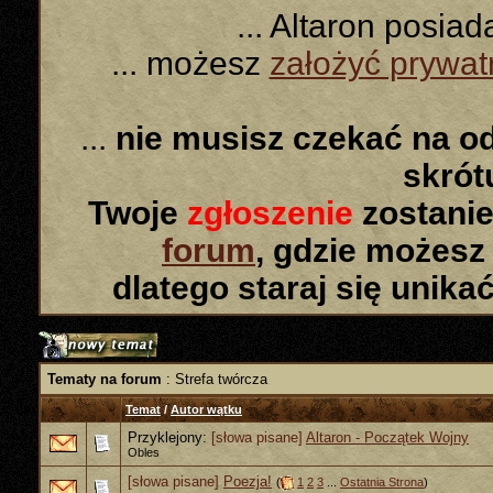
... Altaron posia
... możesz
założyć prywa
...
nie musisz czekać na o
skró
Twoje
zgłoszenie
zostanie
forum
, gdzie możesz
dlatego staraj się unika
Tematy na forum
: Strefa twórcza
Temat
/
Autor wątku
Przyklejony:
[słowa pisane]
Altaron - Początek Wojny
Obles
[słowa pisane]
Poezja!
(
1
2
3
...
Ostatnia Strona
)