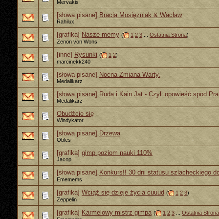
Mervakis
[słowa pisane]
Bracia Mosiężniak & Wacław
Rahilux
[grafika]
Nasze memy
(
1
2
3
...
Ostatnia Strona
)
Zenon von Wons
[inne]
Rysunki
(
1
2
)
marcinekk240
[słowa pisane]
Nocna Zmiana Warty.
Medalikarz
[słowa pisane]
Ruda i Kain Jat - Czyli opowieść spod Pra
Medalikarz
Obudźcie się
Windykator
[słowa pisane]
Drzewa
Obles
[grafika]
gimp poziom nauki 110%
Jacop
[słowa pisane]
Konkurs!! 30 dni statusu szlacheckiego d
Ememems
[grafika]
Wciąż się dzieje życia cuuud
(
1
2
3
)
Zeppelin
[grafika]
Karmelowy mistrz gimpa
(
1
2
3
...
Ostatnia Strona