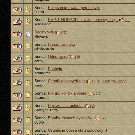
Sonda:
Połączenie swiata pvp i npvp.
Dather
Sonda:
PVP & NONPVP - rozwiązanie sytuacji.
(
1
2
)
sebastianix
Dodatkowe
(
1
2
)
Mervakis
Sonda:
Haper tewo olta
mikeleplacido
Sonda:
Odes Kpiro
(
1
2
)
ezzak
Sonda:
Pushejro
Katamaran
Sonda:
Cennik robionych run
(
1
2
3
...
Ostatnia Strona
)
mario
Sonda:
Rix trix kpiro - ankieta
(
1
2
3
)
Katamaran
Sonda:
Uhy zmiana-ankieta
(
1
2
)
Godfryd Czarny
Sonda:
Bomby różnych żywiołów.
(
1
2
)
CySiO
Sonda:
Usuniecie odesa dla zwiadowcy :)
Katamaran