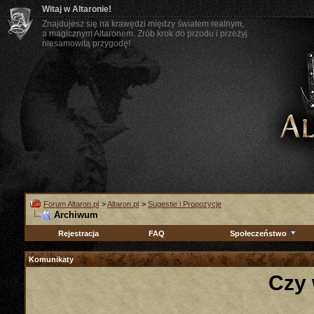
Witaj w Altaronie!
Znajdujesz się na krawędzi między światem realnym,
a magicznym Altaronem. Zrób krok do przodu i przeżyj
niesamowitą przygodę!
Forum Altaron.pl
>
Altaron.pl
>
Sugestie i Propozycje
Archiwum
Rejestracja
FAQ
Społeczeństwo
Komunikaty
Czy 