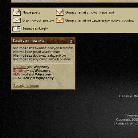
Nowe posty
Gorący temat z nowymi postami
Brak nowych postów
Gorący temat nie zawierający nowych postów
Temat zamknięty
Zasady postowania
Nie możesz
zakładać nowych tematów
Nie możesz
pisać wiadomości
Nie możesz
dodawać załączników
Nie możesz
edytować swoich postów
BB Code
jest
Włączony
Emotikony
są
Włączony
[IMG]
kod jest
Włączony
HTML kod jest
Wyłączony
Zasady na forum
Czasy w str
Powered 
Copyright 2000
Tłumaczenie:
vB