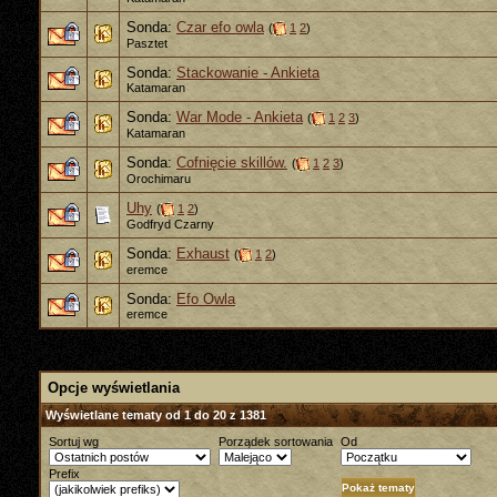
Sonda:
Czar efo owla
(
1
2
)
Pasztet
Sonda:
Stackowanie - Ankieta
Katamaran
Sonda:
War Mode - Ankieta
(
1
2
3
)
Katamaran
Sonda:
Cofnięcie skillów.
(
1
2
3
)
Orochimaru
Uhy
(
1
2
)
Godfryd Czarny
Sonda:
Exhaust
(
1
2
)
eremce
Sonda:
Efo Owla
eremce
Opcje wyświetlania
Wyświetlane tematy od 1 do 20 z 1381
Sortuj wg
Porządek sortowania
Od
Prefix