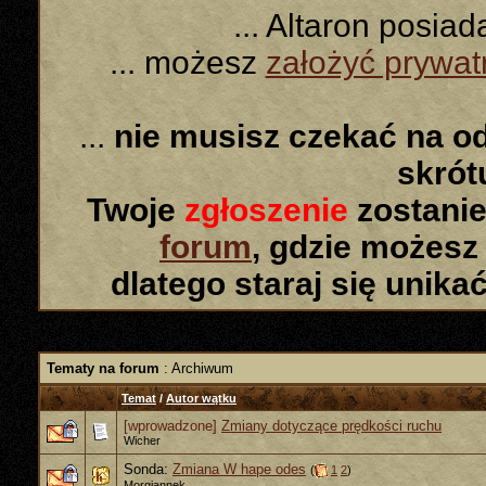
... Altaron posia
... możesz
założyć prywa
...
nie musisz czekać na o
skró
Twoje
zgłoszenie
zostanie
forum
, gdzie możesz
dlatego staraj się unika
Tematy na forum
: Archiwum
Temat
/
Autor wątku
[wprowadzone]
Zmiany dotyczące prędkości ruchu
Wicher
Sonda:
Zmiana W hape odes
(
1
2
)
Morgiannek