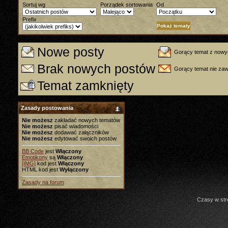
Sortuj wg
Porządek sortowania
Od
Prefix
Nowe posty
Gorący temat z nowy
Brak nowych postów
Gorący temat nie za
Temat zamknięty
Zasady postowania
Nie możesz
zakładać nowych tematów
Nie możesz
pisać wiadomości
Nie możesz
dodawać załączników
Nie możesz
edytować swoich postów
BB Code
jest
Włączony
Emotikony
są
Włączony
[IMG]
kod jest
Włączony
HTML kod jest
Wyłączony
Zasady na forum
Czasy w str