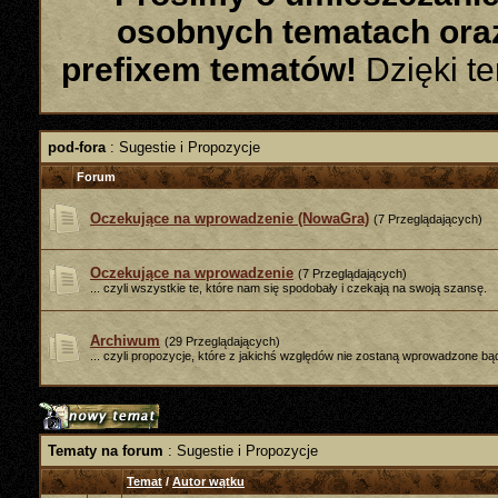
osobnych tematach ora
prefixem tematów!
Dzięki te
pod-fora
: Sugestie i Propozycje
Forum
Oczekujące na wprowadzenie (NowaGra)
(7 Przeglądających)
Oczekujące na wprowadzenie
(7 Przeglądających)
... czyli wszystkie te, które nam się spodobały i czekają na swoją szansę.
Archiwum
(29 Przeglądających)
... czyli propozycje, które z jakichś względów nie zostaną wprowadzone bą
Tematy na forum
: Sugestie i Propozycje
Temat
/
Autor wątku