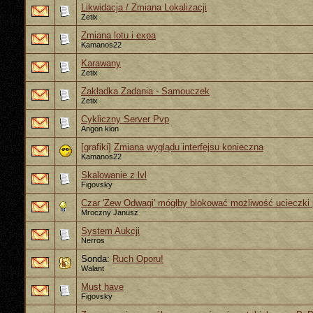
Likwidacja / Zmiana Lokalizacji
Zetix
Zmiana lotu i expa
Kamanos22
Karawany
Zetix
Zakładka Zadania - Samouczek
Zetix
Cykliczny Server Pvp
Angon kion
[grafiki]
Zmiana wyglądu interfejsu konieczna
Kamanos22
Skalowanie z lvl
Figovsky
Czar 'Zew Odwagi' mógłby blokować możliwość ucieczki 
Mroczny Janusz
System Aukcji
Nerros
Sonda:
Ruch Oporu!
Walant
Must have
Figovsky