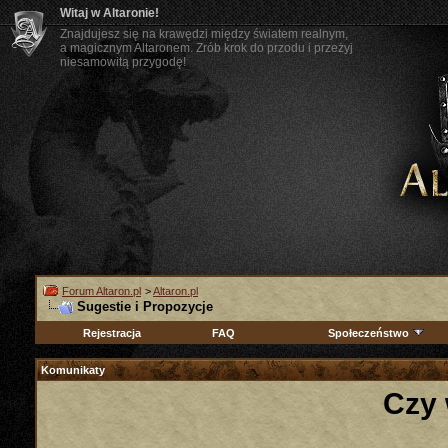
Witaj w Altaronie!
Znajdujesz się na krawędzi między światem realnym,
a magicznym Altaronem. Zrób krok do przodu i przeżyj
niesamowitą przygodę!
Forum Altaron.pl
>
Altaron.pl
Sugestie i Propozycje
Rejestracja
FAQ
Społeczeństwo
Komunikaty
Czy 