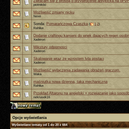
Zwracam się z prośbą o przywrócenie antykicka na oPv
piotrekbc
Możliwość zmiany nicku
Nexe
Sonda:
Pomarańczowa Czaszka
(
1
2
)
Rahilux
Dodanie craftingu kamieni do wnek dajacych regen osob
Xaderon
Mikstury odpornosci
Xaderon
Skalowanie wraz ze wzrostem lvla postaci
Xaderon
Możliwość wyłączenia zadawania obrażeń graczom.
Waka
maśniutka nowa dzienna, taka mechaniczna
Rahilux
Przekład Altaronu na angielski + rozwiązanie jako sposó
nekrusek16
Opcje wyświetlania
Wyświetlane tematy od 1 do 20 z 664