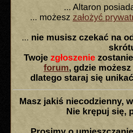
... Altaron posia
... możesz
założyć prywa
...
nie musisz czekać na o
skró
Twoje
zgłoszenie
zostanie
forum
, gdzie możesz
dlatego staraj się unika
Masz jakiś niecodzienny, 
Nie krępuj się, 
Prosimy o umieszczanie