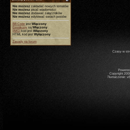
Nie możesz
zakładać nowych tematów
Nie możesz
pisać wiadomości
Nie możesz
dodawać załączników
Nie możesz
edytować swoich postów
BB Code
jest
Włączony
Emotikony
są
Włączony
[IMG]
kod jest
Włączony
HTML kod jest
Wyłączony
Zasady na forum
Czasy w str
Powered 
Copyright 2000
Tłumaczenie:
vB