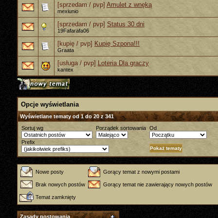
[sprzedam / pvp]
Amulet z wnęką
mexiunio
[sprzedam / pvp]
Status 30 dni
19Fafarafa06
[kupię / pvp]
Kupię Szpona!!!
Graata
[usługa / pvp]
Loteria Dla graczy
kantex
Opcje wyświetlania
Wyświetlane tematy od 1 do 20 z 341
Sortuj wg
Porządek sortowania
Od
Prefix
Nowe posty
Gorący temat z nowymi postami
Brak nowych postów
Gorący temat nie zawierający nowych postów
Temat zamknięty
Zasady postowania