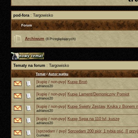
pod-fora
: Targowisko
Forum
Archiwum
(8 Przeglądających)
Tematy na forum
: Targowisko
Temat
/
Autor wątku
[kupię / non-pvp]
Kupie Broń
adrianos20
[kupię / non-pvp]
Kupie Lament/Demoniczny Pomiot
adrianos20
[kupię / non-pvp]
Kupie Swiety Zestaw, Kruka z Bonem 
adrianos20
[kupię / non-pvp]
Kupię Sępa na 110 lvl, kuszę
adrianos20
[sprzedam / pvp]
Sprzedam 200 piór, 1 rybia ość, [[ przy
Gumulec