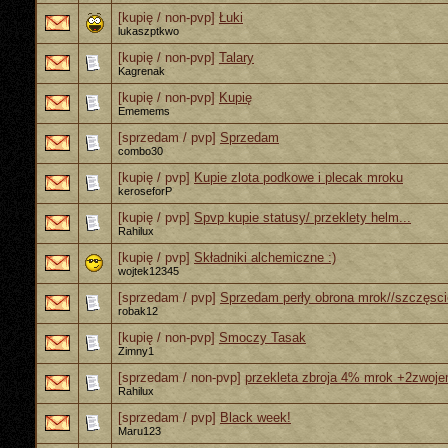
[kupię / non-pvp]
Łuki
lukaszptkwo
[kupię / non-pvp]
Talary
Kagrenak
[kupię / non-pvp]
Kupię
Ememems
[sprzedam / pvp]
Sprzedam
combo30
[kupię / pvp]
Kupie zlota podkowe i plecak mroku
keroseforP
[kupię / pvp]
Spvp kupie statusy/ przeklety helm...
Rahilux
[kupię / pvp]
Składniki alchemiczne :)
wojtek12345
[sprzedam / pvp]
Sprzedam perły obrona mrok//szczęsci
robak12
[kupię / non-pvp]
Smoczy Tasak
Zimny1
[sprzedam / non-pvp]
przekleta zbroja 4% mrok +2zwoj
Rahilux
[sprzedam / pvp]
Black week!
Maru123