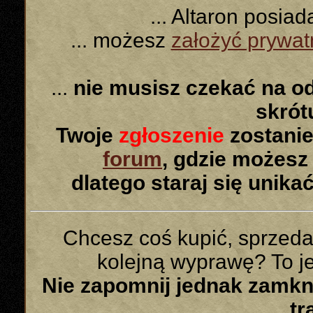
... Altaron posia
... możesz
założyć prywa
...
nie musisz czekać na o
skró
Twoje
zgłoszenie
zostanie
forum
, gdzie możesz
dlatego staraj się unika
Chcesz coś kupić, sprzed
kolejną wyprawę? To jes
Nie zapomnij jednak zamk
tr