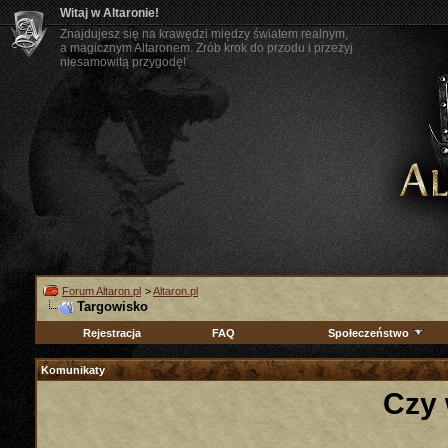
Witaj w Altaronie!
Znajdujesz się na krawędzi między światem realnym,
a magicznym Altaronem. Zrób krok do przodu i przeżyj
niesamowitą przygodę!
Forum Altaron.pl
>
Altaron.pl
Targowisko
Rejestracja
FAQ
Społeczeństwo
Komunikaty
Czy 