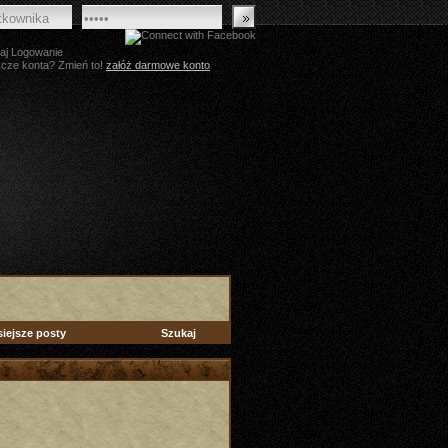
aj Logowanie
zcze konta? Zmień to!
załóż darmowe konto
siejsze posty
Szukaj