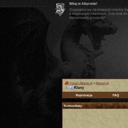
Witaj w Altaronie!
Znajdujesz się na krawędzi między ś
a magicznym Altaronem. Zrób krok do 
niesamowitą przygodę!
Forum Altaron.pl
>
Altaron.pl
Klany
Rejestracja
FAQ
Komunikaty