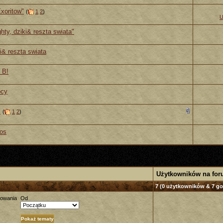
xoritow"
(
1
2
)
U
y, dziki& reszta swiata"
ki& reszta swiata
 B!
ocy
s
(
1
2
)
os
Użytkowników na fo
7 (0 użytkowników & 7 go
towania
Od