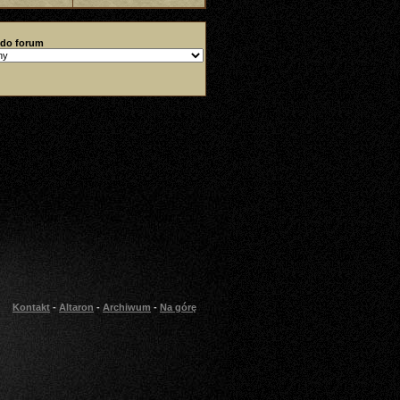
 do forum
Kontakt
-
Altaron
-
Archiwum
-
Na górę