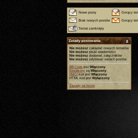
Nowe posty
Gorący te
Brak nowych postów
Gorący tem
Temat zamknięty
Zasady postowania
Nie możesz
zakładać nowych tematów
Nie możesz
pisać wiadomości
Nie możesz
dodawać załączników
Nie możesz
edytować swoich postów
BB Code
jest
Włączony
Emotikony
są
Włączony
[IMG]
kod jest
Włączony
HTML kod jest
Wyłączony
Zasady na forum