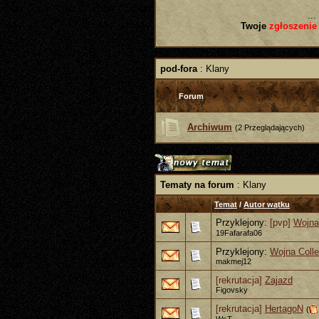
...
Twoje
zgłoszenie
pod-fora
: Klany
Forum
Archiwum
(2 Przeglądających)
Tematy na forum
: Klany
Temat
/
Autor wątku
Przyklejony:
[pvp]
Wojna
19Fafarafa06
Przyklejony:
Wojna Coll
makmej12
[rekrutacja]
Zajazd
Figovsky
[rekrutacja]
HertagoN
(