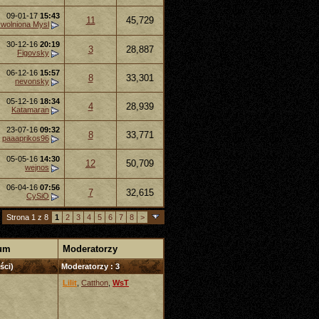
09-01-17
15:43
11
45,729
wolniona Mysl
30-12-16
20:19
3
28,887
Figovsky
06-12-16
15:57
8
33,301
nevonsky
05-12-16
18:34
4
28,939
Katamaran
23-07-16
09:32
8
33,771
paaaprikos96
05-05-16
14:30
12
50,709
wejnos
06-04-16
07:56
7
32,615
CySiO
Strona 1 z 8
1
2
3
4
5
6
7
8
>
rum
Moderatorzy
ści)
Moderatorzy : 3
Lilit
,
Catthon
,
WsT