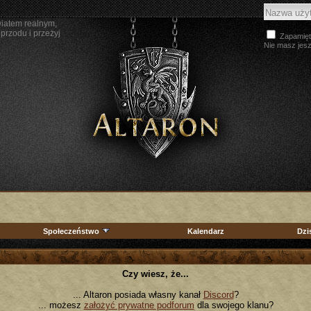
wiatem realnym,
przodu i przeżyj
Zapamięt
Nie masz jes
Społeczeństwo
Kalendarz
Dzi
Czy wiesz, że...
... Altaron posiada własny kanał
Discord
?
... możesz
założyć prywatne podforum
dla swojego klanu?