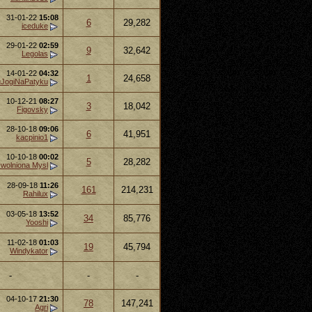
31-01-22
15:08
6
29,282
iceduke
29-01-22
02:59
9
32,642
Legolas
14-01-22
04:32
1
24,658
uJogiNaPatyku
10-12-21
08:27
3
18,042
Figovsky
28-10-18
09:06
6
41,951
kacpinio1
10-10-18
00:02
5
28,282
wolniona Mysl
28-09-18
11:26
161
214,231
Rahilux
03-05-18
13:52
34
85,776
Yooshi
11-02-18
01:03
19
45,794
Windykator
-
-
-
04-10-17
21:30
78
147,241
Agri