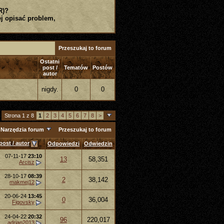
R)?
j opisać problem,
Przeszukaj to forum
Ostatni
post /
Tematów
Postów
autor
nigdy.
0
0
Strona 1 z 8
1
2
3
4
5
6
7
8
>
Narzędzia forum
Przeszukaj to forum
post / autor
Odpowiedzi
Odwiedzin
07-11-17
23:10
13
58,351
Arcisz
28-10-17
08:39
2
38,142
makmej12
20-06-24
13:45
0
36,004
Figovsky
24-04-22
20:32
96
220,017
adrian2013