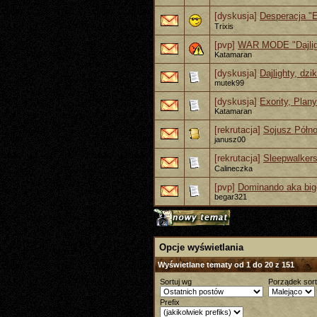
[dyskusja]
Desperacja "E
Trixis
[pvp]
WAR MODE "Dajlight
Katamaran
[dyskusja]
Dajlighty, dzi
mutek99
[dyskusja]
Exority, Plany
Katamaran
[rekrutacja]
Sojusz Półn
janusz00
[rekrutacja]
Sleepwalker
Calineczka
[pvp]
Dominando aka big
begar321
Opcje wyświetlania
Wyświetlane tematy od 1 do 20 z 151
Sortuj wg
Porządek sor
Prefix