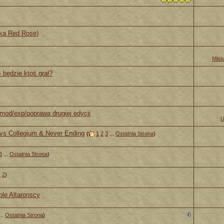
aka Red Rose)
Misi
- będzie ktoś grał?
-mod/exp/poprawa drugiej edycji
U
 vs Collegium & Never Ending
(
1
2
3
...
Ostatnia Strona
)
3
...
Ostatnia Strona
)
1
2
)
le Altaronscy
..
Ostatnia Strona
)