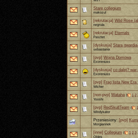
WsT
Stare collegium
makozul
[rekrutacja]
Wild Rose (
negrula
[rekrutacja]
Eternals
Pasztet
[dyskusja]
Stara gwardia
sebastianix
[pvp]
Wojna Domowa
Exoreniuss
[dyskusja]
co dalej? war
Exoreniuss
[pvp]
Frag lista New Era
Wicher
[non-pvp]
Wataha
(
1
2
Yooshi
[pvp]
RedSkullTeam
(
Windykator
Przeniesiony:
[pvp]
Kump
Morgiannek
[inne]
Collegium
(
1
2
3
.
Obles