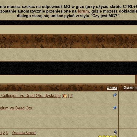
nie musisz czekać na odpowiedź MG w grze (przy użyciu skrótu CTRL+
zostanie automatycznie przeniesione na
forum
, gdzie możesz dokładnie
dlatego staraj się unikać pytań w stylu "Czy jest MG?".
Ostatni 
Ocena
 Collegium vs Dead Ots: dyskusje
(
1
2
)
egium vs Dead Ots
1
2
3
...
Ostatnia Strona
)