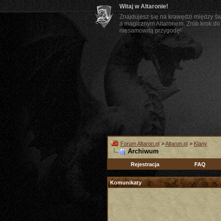
Witaj w Altaronie!
Znajdujesz się na krawędzi między ś
a magicznym Altaronem. Zrób krok do 
niesamowitą przygodę!
Forum Altaron.pl
>
Altaron.pl
>
Klany
Archiwum
Rejestracja
FAQ
Komunikaty