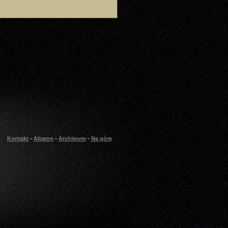
Kontakt
-
Altaron
-
Archiwum
-
Na górę