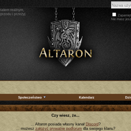
wiatem realnym,
przodu i przeżyj
Zapamięt
Nie masz jes
Społeczeństwo
Kalendarz
Dzi
Czy wiesz, że...
... Altaron posiada własny kanał
Discord
?
... możesz
założyć prywatne podforum
dla swojego klanu?