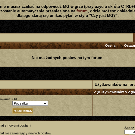
nie musisz czekać na odpowiedź MG w grze (przy użyciu skrótu CTRL+
zostanie automatycznie przeniesione na
forum
, gdzie możesz dokładnie
dlatego staraj się unikać pytań w stylu "Czy jest MG?".
Ocena
Ostatni
Nie ma żadnych postów na tym forum.
Użytkowników na fo
2 (0 użytkowników & 2 go
towania
Od
mat z nowymi postami
Skocz
at nie zawierający nowych postów