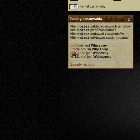
Temat zamknięty
Zasady postowania
Nie możesz
zakładać nowych tematów
Nie możesz
pisać wiadomości
Nie możesz
dodawać załączników
Nie możesz
edytować swoich postów
BB Code
jest
Włączony
Emotikony
są
Włączony
[IMG]
kod jest
Włączony
HTML kod jest
Wyłączony
Zasady na forum