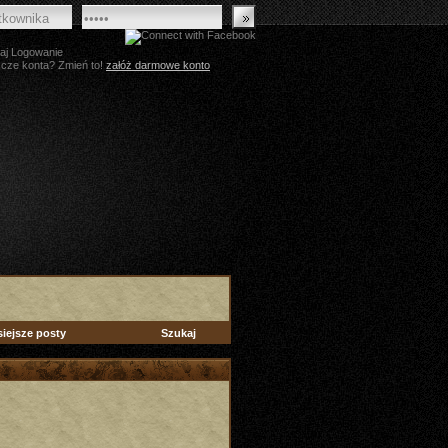
aj Logowanie
zcze konta? Zmień to!
załóż darmowe konto
siejsze posty
Szukaj