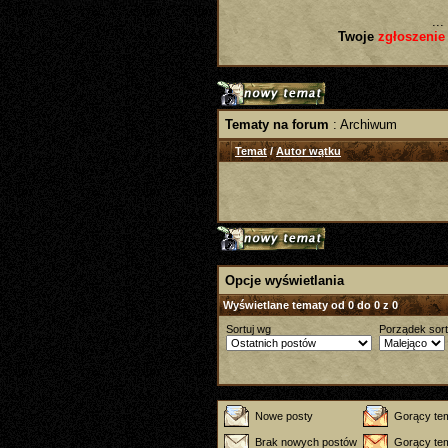
...
Twoje
zgłoszenie
Tematy na forum
: Archiwum
Temat
/
Autor wątku
Opcje wyświetlania
Wyświetlane tematy od 0 do 0 z 0
Sortuj wg
Porządek sor
Nowe posty
Gorący te
Brak nowych postów
Gorący tem