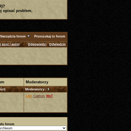
R)?
j opisać problem,
Narzędzia forum
Przeszukaj to forum
 post / autor
Odpowiedzi
Odwiedzin
rum
Moderatorzy
ści)
Moderatorzy : 3
Lilit
,
Catthon
,
WsT
 do forum