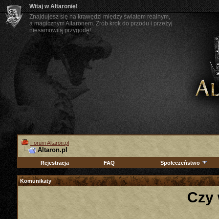
Witaj w Altaronie!
Znajdujesz się na krawędzi między światem realnym,
a magicznym Altaronem. Zrób krok do przodu i przeżyj
niesamowitą przygodę!
Forum Altaron.pl
Altaron.pl
Rejestracja
FAQ
Społeczeństwo
Komunikaty
Czy 