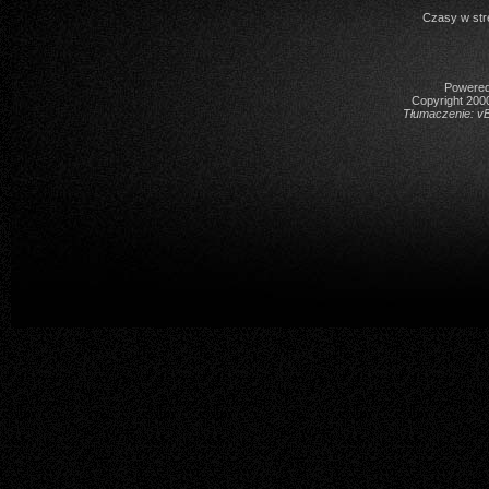
Czasy w str
Powered 
Copyright 2000
Tłumaczenie:
vB