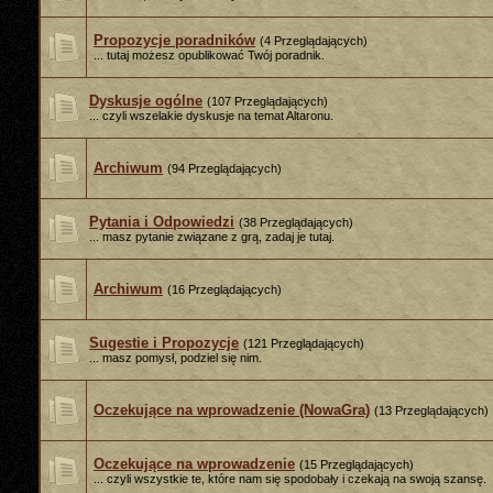
Propozycje poradników
(4 Przeglądających)
... tutaj możesz opublikować Twój poradnik.
Dyskusje ogólne
(107 Przeglądających)
... czyli wszelakie dyskusje na temat Altaronu.
Archiwum
(94 Przeglądających)
Pytania i Odpowiedzi
(38 Przeglądających)
... masz pytanie związane z grą, zadaj je tutaj.
Archiwum
(16 Przeglądających)
Sugestie i Propozycje
(121 Przeglądających)
... masz pomysł, podziel się nim.
Oczekujące na wprowadzenie (NowaGra)
(13 Przeglądających)
Oczekujące na wprowadzenie
(15 Przeglądających)
... czyli wszystkie te, które nam się spodobały i czekają na swoją szansę.