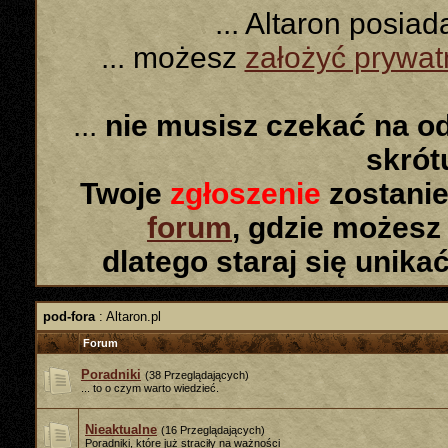
... Altaron posia
... możesz
założyć prywa
...
nie musisz czekać na o
skró
Twoje
zgłoszenie
zostanie
forum
, gdzie możesz
dlatego staraj się unika
pod-fora
: Altaron.pl
Forum
Poradniki
(38 Przeglądających)
... to o czym warto wiedzieć.
Nieaktualne
(16 Przeglądających)
Poradniki, które już straciły na ważności