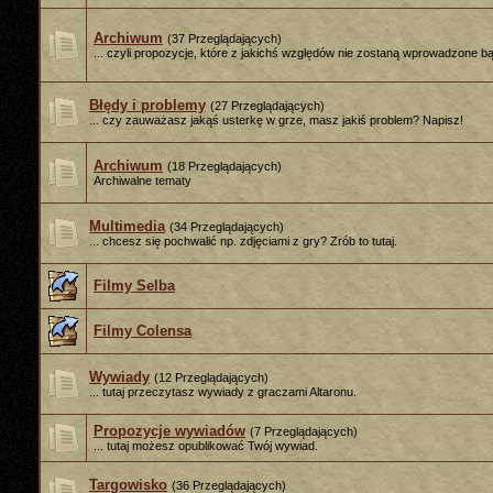
Archiwum
(37 Przeglądających)
... czyli propozycje, które z jakichś względów nie zostaną wprowadzone b
Błędy i problemy
(27 Przeglądających)
... czy zauważasz jakąś usterkę w grze, masz jakiś problem? Napisz!
Archiwum
(18 Przeglądających)
Archiwalne tematy
Multimedia
(34 Przeglądających)
... chcesz się pochwalić np. zdjęciami z gry? Zrób to tutaj.
Filmy Selba
Filmy Colensa
Wywiady
(12 Przeglądających)
... tutaj przeczytasz wywiady z graczami Altaronu.
Propozycje wywiadów
(7 Przeglądających)
... tutaj możesz opublikować Twój wywiad.
Targowisko
(36 Przeglądających)