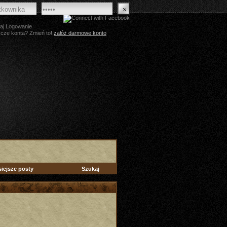
aj Logowanie
zcze konta? Zmień to!
załóż darmowe konto
siejsze posty
Szukaj