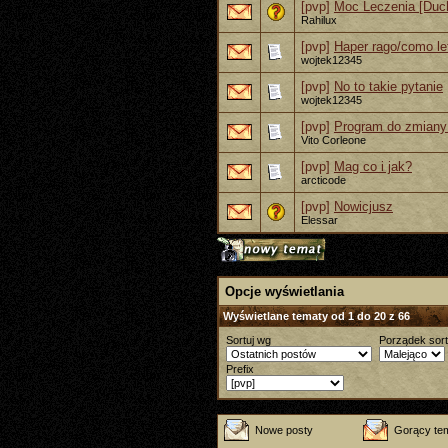
[pvp]
Moc Leczenia [Duc
Rahilux
[pvp]
Haper rago/como le
wojtek12345
[pvp]
No to takie pytanie
wojtek12345
[pvp]
Program do zmiany 
Vito Corleone
[pvp]
Mag co i jak?
arcticode
[pvp]
Nowicjusz
Elessar
Opcje wyświetlania
Wyświetlane tematy od 1 do 20 z 66
Sortuj wg
Porządek sor
Prefix
Nowe posty
Gorący te