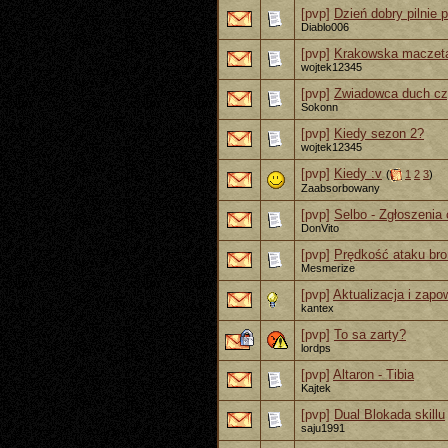
[pvp]
Dzień dobry pilnie 
Diablo006
[pvp]
Krakowska maczeta
wojtek12345
[pvp]
Zwiadowca duch cz
Sokonn
[pvp]
Kiedy sezon 2?
wojtek12345
[pvp]
Kiedy :v
(
1
2
3
)
Zaabsorbowany
[pvp]
Selbo - Zgłoszenia 
DonVito
[pvp]
Prędkość ataku bro
Mesmerize
[pvp]
Aktualizacja i zapo
kantex
[pvp]
To sa zarty?
lordps
[pvp]
Altaron - Tibia
Kajtek
[pvp]
Dual Blokada skillu
saju1991