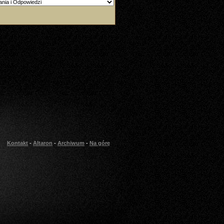
Kontakt
-
Altaron
-
Archiwum
-
Na górę