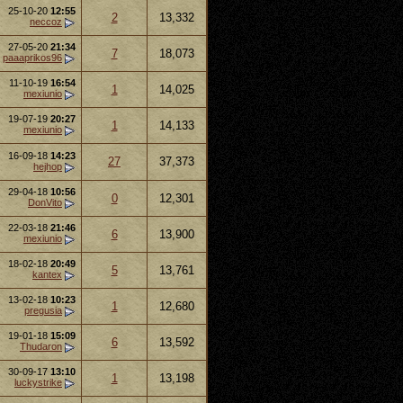
25-10-20
12:55
2
13,332
neccoz
27-05-20
21:34
7
18,073
paaaprikos96
11-10-19
16:54
1
14,025
mexiunio
19-07-19
20:27
1
14,133
mexiunio
16-09-18
14:23
27
37,373
hejhop
29-04-18
10:56
0
12,301
DonVito
22-03-18
21:46
6
13,900
mexiunio
18-02-18
20:49
5
13,761
kantex
13-02-18
10:23
1
12,680
pregusia
19-01-18
15:09
6
13,592
Thudaron
30-09-17
13:10
1
13,198
luckystrike