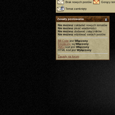
Brak nowych postów
Gorący tem
Temat zamknięty
Zasady postowania
Nie możesz
zakładać nowych tematów
Nie możesz
pisać wiadomości
Nie możesz
dodawać załączników
Nie możesz
edytować swoich postów
BB Code
jest
Włączony
Emotikony
są
Włączony
[IMG]
kod jest
Włączony
HTML kod jest
Wyłączony
Zasady na forum