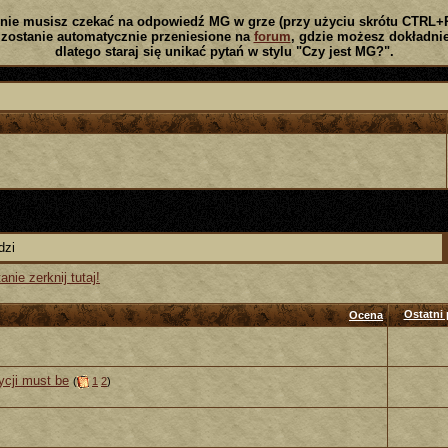
nie musisz czekać na odpowiedź MG w grze (przy użyciu skrótu CTRL+
zostanie automatycznie przeniesione na
forum
, gdzie możesz dokładnie
dlatego staraj się unikać pytań w stylu "Czy jest MG?".
dzi
nie zerknij tutaj!
Ostatni 
Ocena
ycji must be
(
1
2
)