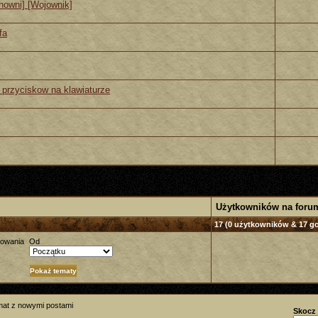
howni] [Wojownik]
fa
przyciskow na klawiaturze
Użytkowników na foru
17 (0 użytkowników & 17 go
towania
Od
mat z nowymi postami
Skocz