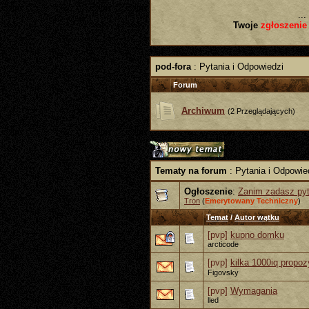
...
Twoje
zgłoszenie
pod-fora
: Pytania i Odpowiedzi
Forum
Archiwum
(2 Przeglądających)
Tematy na forum
: Pytania i Odpowie
Ogłoszenie
:
Zanim zadasz pyta
Tron
(
Emerytowany Techniczny
)
Temat
/
Autor wątku
[pvp]
kupno domku
arcticode
[pvp]
kilka 1000iq propoz
Figovsky
[pvp]
Wymagania
lled