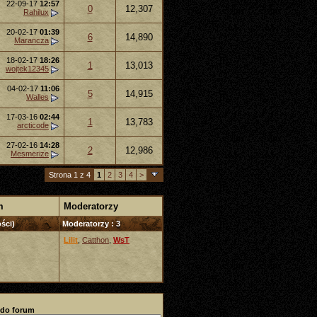
22-09-17
12:57
0
12,307
Rahilux
20-02-17
01:39
6
14,890
Marancza
18-02-17
18:26
1
13,013
wojtek12345
04-02-17
11:06
5
14,915
Walles
17-03-16
02:44
1
13,783
arcticode
27-02-16
14:28
2
12,986
Mesmerize
Strona 1 z 4
1
2
3
4
>
m
Moderatorzy
ści)
Moderatorzy : 3
Lilit
,
Catthon
,
WsT
 do forum