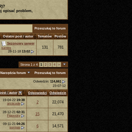
R)?
j opisać problem,
Przeszukaj to forum
Ostatni post / autor
Tematów
Postów
Sezonowy serwer
131
781
kantex
28-11-18
13:02
Strona 1 z 4
1
2
3
4
>
Narzędzia forum
Przeszukaj to forum
Odwiedzin:
114,661
23-07-12
post / autor
Odpowiedzi
Odwiedzin
19-04-22
19:38
2
22,074
arcticode
28-12-21
02:31
15
21,470
Figovsky
09-11-21
04:26
6
14,571
sormas