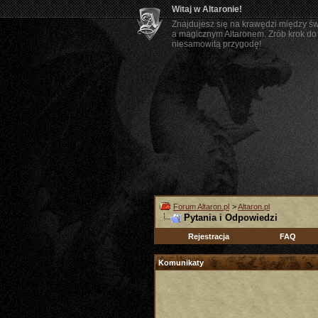
Witaj w Altaronie!
Znajdujesz się na krawędzi między ś
a magicznym Altaronem. Zrób krok do 
niesamowitą przygodę!
Forum Altaron.pl
>
Altaron.pl
Pytania i Odpowiedzi
Rejestracja
FAQ
Komunikaty