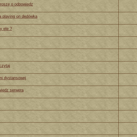
proszę o odpowiedz
 playing on dedówka
y ele ?
czytaj
ni dystansowej
wiedz serwera