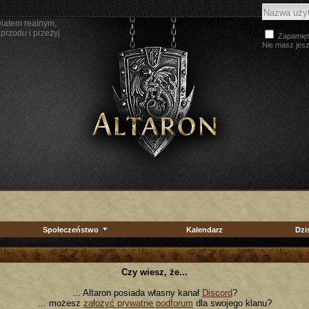
wiatem realnym,
przodu i przeżyj
Zapamięt
Nie masz jes
Społeczeństwo
Kalendarz
Dzi
Czy wiesz, że...
... Altaron posiada własny kanał
Discord
?
... możesz
założyć prywatne podforum
dla swojego klanu?