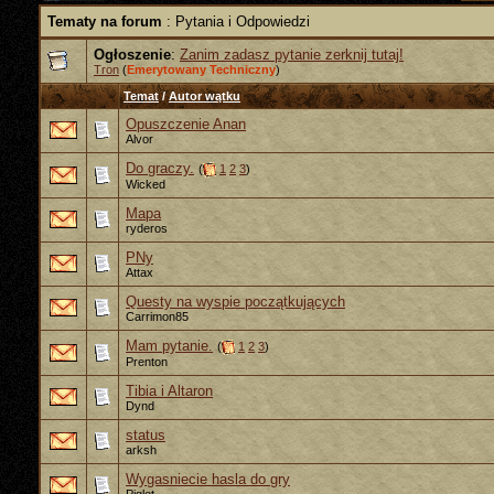
Tematy na forum
: Pytania i Odpowiedzi
Ogłoszenie
:
Zanim zadasz pytanie zerknij tutaj!
Tron
(
Emerytowany Techniczny
)
Temat
/
Autor wątku
Opuszczenie Anan
Alvor
Do graczy.
(
1
2
3
)
Wicked
Mapa
ryderos
PNy
Attax
Questy na wyspie początkujących
Carrimon85
Mam pytanie.
(
1
2
3
)
Prenton
Tibia i Altaron
Dynd
status
arksh
Wygasniecie hasla do gry