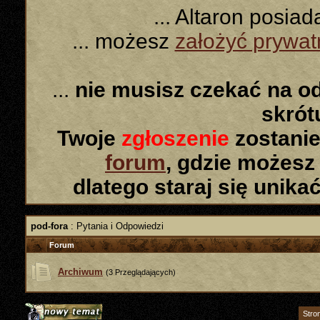
... Altaron posia
... możesz
założyć prywa
...
nie musisz czekać na o
skró
Twoje
zgłoszenie
zostanie
forum
, gdzie możesz
dlatego staraj się unika
pod-fora
: Pytania i Odpowiedzi
Forum
Archiwum
(3 Przeglądających)
Stro