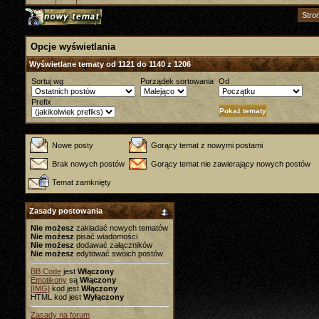
Stro
Opcje wyświetlania
Wyświetlane tematy od 1121 do 1140 z 1206
Sortuj wg
Porządek sortowania
Od
Prefix
Nowe posty
Gorący temat z nowymi postami
Brak nowych postów
Gorący temat nie zawierający nowych postów
Temat zamknięty
Zasady postowania
Nie możesz
zakładać nowych tematów
Nie możesz
pisać wiadomości
Nie możesz
dodawać załączników
Nie możesz
edytować swoich postów
BB Code
jest
Włączony
Emotikony
są
Włączony
[IMG]
kod jest
Włączony
HTML kod jest
Wyłączony
Zasady na forum