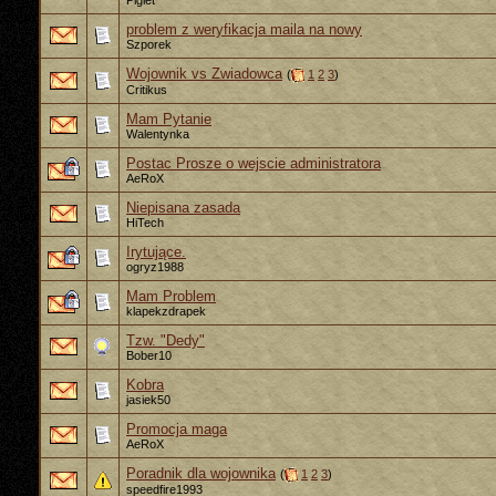
Piglet
problem z weryfikacja maila na nowy
Szporek
Wojownik vs Zwiadowca
(
1
2
3
)
Critikus
Mam Pytanie
Walentynka
Postac Prosze o wejscie administratora
AeRoX
Niepisana zasada
HiTech
Irytujące.
ogryz1988
Mam Problem
klapekzdrapek
Tzw. "Dedy"
Bober10
Kobra
jasiek50
Promocja maga
AeRoX
Poradnik dla wojownika
(
1
2
3
)
speedfire1993