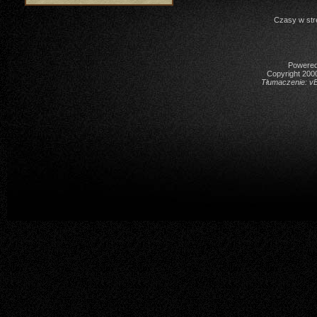
Czasy w str
Powered 
Copyright 2000
Tłumaczenie:
vB