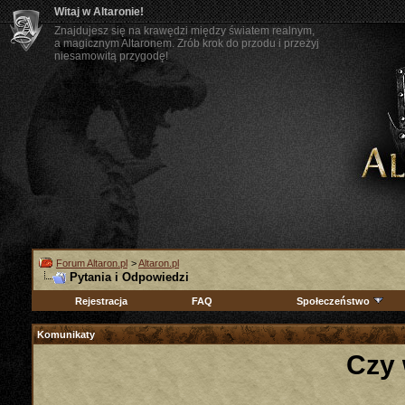
Witaj w Altaronie!
Znajdujesz się na krawędzi między światem realnym,
a magicznym Altaronem. Zrób krok do przodu i przeżyj
niesamowitą przygodę!
Forum Altaron.pl
>
Altaron.pl
Pytania i Odpowiedzi
Rejestracja
FAQ
Społeczeństwo
Komunikaty
Czy 