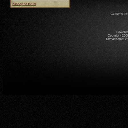
Zasady na forum
Czasy w str
Powered 
Copyright 2000
Tłumaczenie:
vB