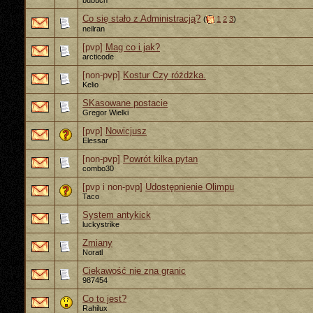
bubuch
Co się stało z Administracją?
(
1
2
3
)
neilran
[pvp]
Mag co i jak?
arcticode
[non-pvp]
Kostur Czy różdżka.
Kelio
SKasowane postacie
Gregor Wielki
[pvp]
Nowicjusz
Elessar
[non-pvp]
Powrót kilka pytan
combo30
[pvp i non-pvp]
Udostępnienie Olimpu
Taco
System antykick
luckystrike
Zmiany
Noratl
Ciekawość nie zna granic
987454
Co to jest?
Rahilux