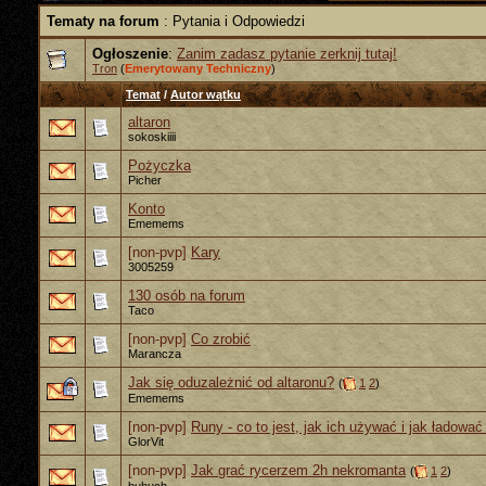
Tematy na forum
: Pytania i Odpowiedzi
Ogłoszenie
:
Zanim zadasz pytanie zerknij tutaj!
Tron
(
Emerytowany Techniczny
)
Temat
/
Autor wątku
altaron
sokoskiiii
Pożyczka
Picher
Konto
Ememems
[non-pvp]
Kary
3005259
130 osób na forum
Taco
[non-pvp]
Co zrobić
Marancza
Jak się oduzależnić od altaronu?
(
1
2
)
Ememems
[non-pvp]
Runy - co to jest, jak ich używać i jak ładowa
GlorVit
[non-pvp]
Jak grać rycerzem 2h nekromanta
(
1
2
)