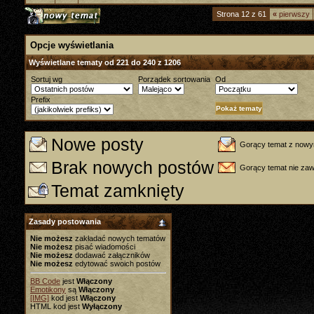
Strona 12 z 61
«
pierwszy
Opcje wyświetlania
Wyświetlane tematy od 221 do 240 z 1206
Sortuj wg
Porządek sortowania
Od
Prefix
Nowe posty
Gorący temat z nowy
Brak nowych postów
Gorący temat nie za
Temat zamknięty
Zasady postowania
Nie możesz
zakładać nowych tematów
Nie możesz
pisać wiadomości
Nie możesz
dodawać załączników
Nie możesz
edytować swoich postów
BB Code
jest
Włączony
Emotikony
są
Włączony
[IMG]
kod jest
Włączony
HTML kod jest
Wyłączony