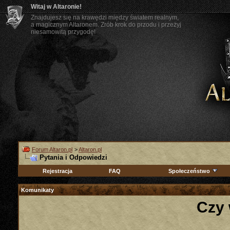
Witaj w Altaronie!
Znajdujesz się na krawędzi między światem realnym,
a magicznym Altaronem. Zrób krok do przodu i przeżyj
niesamowitą przygodę!
Forum Altaron.pl
>
Altaron.pl
Pytania i Odpowiedzi
Rejestracja
FAQ
Społeczeństwo
Komunikaty
Czy 