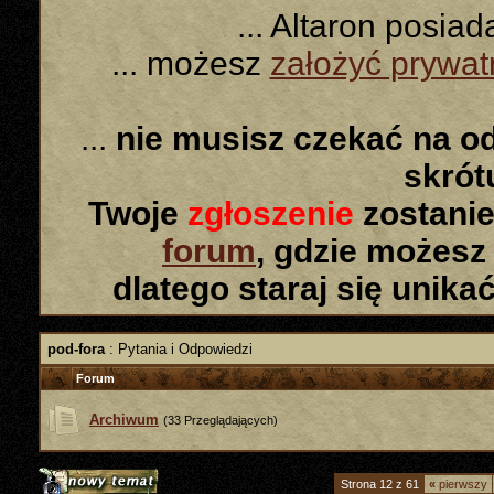
... Altaron posia
... możesz
założyć prywa
...
nie musisz czekać na o
skró
Twoje
zgłoszenie
zostanie
forum
, gdzie możesz
dlatego staraj się unika
pod-fora
: Pytania i Odpowiedzi
Forum
Archiwum
(33 Przeglądających)
Strona 12 z 61
«
pierwszy