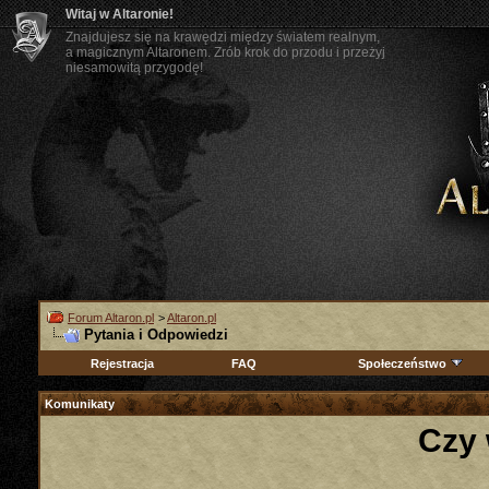
Witaj w Altaronie!
Znajdujesz się na krawędzi między światem realnym,
a magicznym Altaronem. Zrób krok do przodu i przeżyj
niesamowitą przygodę!
Forum Altaron.pl
>
Altaron.pl
Pytania i Odpowiedzi
Rejestracja
FAQ
Społeczeństwo
Komunikaty
Czy 