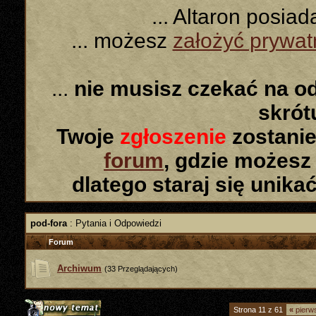
... Altaron posia
... możesz
założyć prywa
...
nie musisz czekać na o
skró
Twoje
zgłoszenie
zostanie
forum
, gdzie możesz
dlatego staraj się unika
pod-fora
: Pytania i Odpowiedzi
Forum
Archiwum
(33 Przeglądających)
Strona 11 z 61
«
pierw