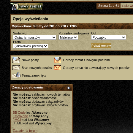
Strona 11 z 61
«
pierw
Opcje wyświetlania
Wyświetlane tematy od 201 do 220 z 1206
Sortuj wg
Porządek sortowania
Od
Prefix
Nowe posty
Gorący temat z nowymi postami
Brak nowych postów
Gorący temat nie zawierający nowych postów
Temat zamknięty
Zasady postowania
Nie możesz
zakładać nowych tematów
Nie możesz
pisać wiadomości
Nie możesz
dodawać załączników
Nie możesz
edytować swoich postów
BB Code
jest
Włączony
Emotikony
są
Włączony
[IMG]
kod jest
Włączony
HTML kod jest
Wyłączony
Zasady na forum