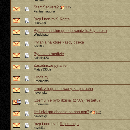
Start Serwera?
(
1
2
)
Fantasmagoria
[pvp i non-pvp]
Konta
3005259
Pytanie na którego odpowiedź każdy czeka
Windykator
Pytania na które każdy czeka
adrx00
Pytanie o medivie
paladin123
Zasadnicze pytanie
Matys333bis
Urodziny
Ememems
smok z lego schowany za pazucha
nevonsky
Czemu nie było dzisiaj (27.09) restartu?
Ememems
Ile ludzi gra obecnie na non pvp?
(
1
2
)
piniovsky
[pvp i non-pvp]
Rejestracja
koziol11