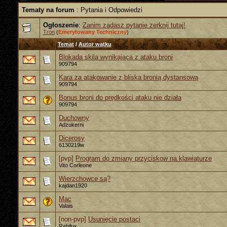
Tematy na forum
: Pytania i Odpowiedzi
Ogłoszenie
:
Zanim zadasz pytanie zerknij tutaj!
Tron
(
Emerytowany Techniczny
)
Temat
/
Autor wątku
Blokada skila wynikająca z ataku broni
909794
Kara za atakowanie z bliska bronią dystansową
909794
Bonus broni do prędkości ataku nie działa
909794
Duchowny
Adzukerni
Dicerosy
6130219w
[pvp]
Program do zmiany przyciskow na klawiaturze
Vito Corleone
Wierzchowce są?
kajdan1920
Mac
Valais
[non-pvp]
Usunięcie postaci
Rahilux