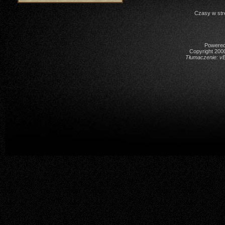
Czasy w str
Powered 
Copyright 2000
Tłumaczenie:
vB