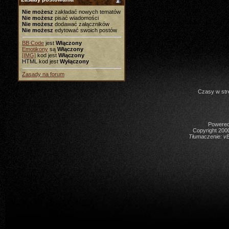
Nie możesz
zakładać nowych tematów
Nie możesz
pisać wiadomości
Nie możesz
dodawać załączników
Nie możesz
edytować swoich postów
BB Code
jest
Włączony
Emotikony
są
Włączony
[IMG]
kod jest
Włączony
HTML kod jest
Wyłączony
Zasady na forum
Czasy w str
Powered 
Copyright 2000
Tłumaczenie:
vB