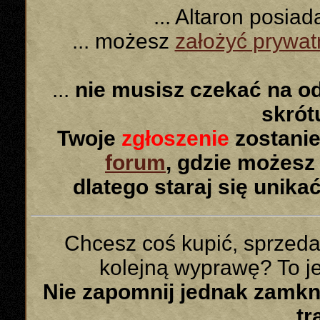
... Altaron posia
... możesz
założyć prywa
...
nie musisz czekać na o
skró
Twoje
zgłoszenie
zostanie
forum
, gdzie możesz
dlatego staraj się unika
Chcesz coś kupić, sprzed
kolejną wyprawę? To jes
Nie zapomnij jednak zamk
tr