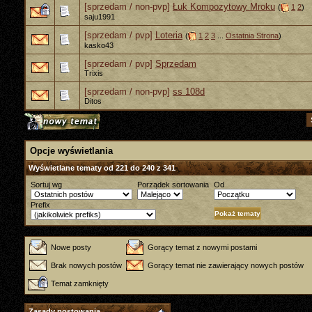
[sprzedam / non-pvp]
Łuk Kompozytowy Mroku
(
1
2
)
saju1991
[sprzedam / pvp]
Loteria
(
1
2
3
...
Ostatnia Strona
)
kasko43
[sprzedam / pvp]
Sprzedam
Trixis
[sprzedam / non-pvp]
ss 108d
Ditos
Opcje wyświetlania
Wyświetlane tematy od 221 do 240 z 341
Sortuj wg
Porządek sortowania
Od
Prefix
Nowe posty
Gorący temat z nowymi postami
Brak nowych postów
Gorący temat nie zawierający nowych postów
Temat zamknięty
Zasady postowania