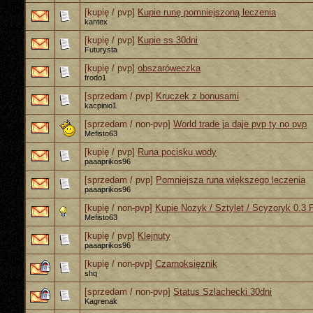
[kupię / pvp]
Kupie runę pomniejszoną leczenia
kantex
[kupię / pvp]
Kupie ss 30dni
Futurysta
[kupię / pvp]
obszaróweczka
frodo1
[sprzedam / pvp]
Kruczek z bonusami
kacpinio1
[sprzedam / non-pvp]
World trade ja daje pvp ty no pvp
Mefisto63
[kupię / pvp]
Runa pocisku wody
paaaprikos96
[sprzedam / pvp]
Pomniejsza runa większego leczenia
paaaprikos96
[kupię / non-pvp]
Kupie Nozyk / Sztylet / Scyzoryk 0.3 
Mefisto63
[kupię / pvp]
Klejnuty
paaaprikos96
[kupię / non-pvp]
Czarnoksięznik
shq
[sprzedam / non-pvp]
Status Szlachecki 30dni
Kagrenak