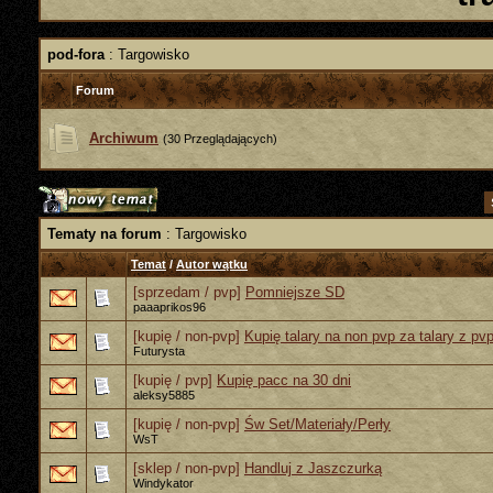
pod-fora
: Targowisko
Forum
Archiwum
(30 Przeglądających)
Tematy na forum
: Targowisko
Temat
/
Autor wątku
[sprzedam / pvp]
Pomniejsze SD
paaaprikos96
[kupię / non-pvp]
Kupię talary na non pvp za talary z pv
Futurysta
[kupię / pvp]
Kupię pacc na 30 dni
aleksy5885
[kupię / non-pvp]
Św Set/Materiały/Perły
WsT
[sklep / non-pvp]
Handluj z Jaszczurką
Windykator