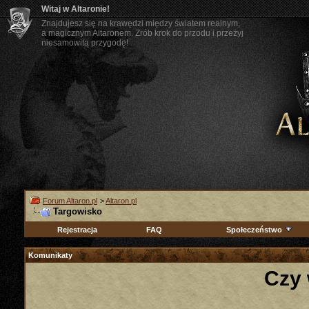
Witaj w Altaronie!
Znajdujesz się na krawędzi między światem realnym,
a magicznym Altaronem. Zrób krok do przodu i przeżyj
niesamowitą przygodę!
Forum Altaron.pl
>
Altaron.pl
Targowisko
Rejestracja
FAQ
Społeczeństwo
Komunikaty
Czy 