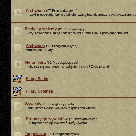
Archiwum
(97 Przeglądających)
... czyli propozycje, które z jakichś względów nie zostaną wprowadzone b
Błędy i problemy
(61 Przeglądających)
... czy zauważasz jakąś usterkę w grze, masz jakiś problem? Napisz!
Archiwum
(41 Przeglądających)
Archiwalne tematy
Multimedia
(81 Przeglądających)
... chcesz się pochwalić np. zdjęciami z gry? Zrób to tutaj.
Filmy Selba
Filmy Colensa
Wywiady
(18 Przeglądających)
... tutaj przeczytasz wywiady z graczami Altaronu.
Propozycje wywiadów
(7 Przeglądających)
... tutaj możesz opublikować Twój wywiad.
Targowisko
(59 Przeglądających)