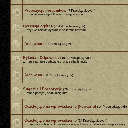
Propozycje poradników
(7 Przeglądających)
... tutaj możesz opublikować Twój poradnik.
Dyskusje ogólne
(264 Przeglądających)
... czyli wszelakie dyskusje na temat Altaronu.
Archiwum
(211 Przeglądających)
Pytania i Odpowiedzi
(92 Przeglądających)
... masz pytanie związane z grą, zadaj je tutaj.
Archiwum
(28 Przeglądających)
Sugestie i Propozycje
(203 Przeglądających)
... masz pomysł, podziel się nim.
Oczekujące na wprowadzenie (NowaGra)
(14 Przeglądających)
Oczekujące na wprowadzenie
(14 Przeglądających)
... czyli wszystkie te, które nam się spodobały i czekają na swoją szansę.