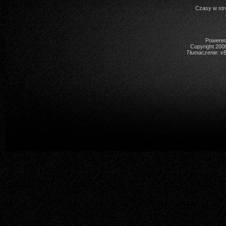
Czasy w str
Powered 
Copyright 2000
Tłumaczenie:
vB