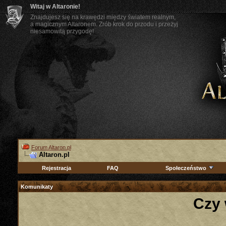
Witaj w Altaronie!
Znajdujesz się na krawędzi między światem realnym,
a magicznym Altaronem. Zrób krok do przodu i przeżyj
niesamowitą przygodę!
Forum Altaron.pl
Altaron.pl
Rejestracja
FAQ
Społeczeństwo
Komunikaty
Czy 