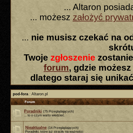
... Altaron posia
... możesz
założyć prywa
...
nie musisz czekać na o
skró
Twoje
zgłoszenie
zostanie
forum
, gdzie możesz
dlatego staraj się unika
pod-fora
: Altaron.pl
Forum
Poradniki
(75 Przeglądających)
... to o czym warto wiedzieć.
Nieaktualne
(14 Przeglądających)
Poradniki, które już straciły na ważności