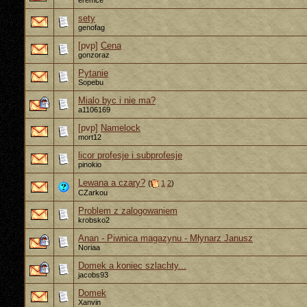
eremce
sety
genofag
[pvp]
Cena
gonzoraz
Pytanie
Sopebu
Mialo byc i nie ma?
a1106169
[pvp]
Namelock
mort12
licor profesje i subprofesje
pinokio
Lewana a czary?
(
1
2
)
CZarkou
Problem z zalogowaniem
krobsko2
Anan - Piwnica magazynu - Młynarz Janusz
Noriaa
Domek a koniec szlachty...
jacobs93
Domek
Xanvin