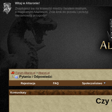
Witaj w Altaronie!
Znajdujesz się na krawędzi między światem realnym,
a magicznym Altaronem. Zrób krok do przodu i przeżyj
niesamowitą przygodę!
Forum Altaron.pl
>
Altaron.pl
Pytania i Odpowiedzi
Rejestracja
FAQ
Społeczeństwo
Komunikaty
Czy 