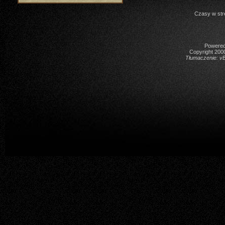
Czasy w str
Powered 
Copyright 2000
Tłumaczenie:
vB