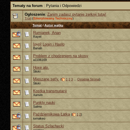
Tematy na forum
: Pytania i Odpowiedzi
Ogłoszenie
:
Zanim zadasz pytanie zerknij tutaj!
Tron
(
Emerytowany Techniczny
)
Temat
/
Autor wątku
Rumianek, Anan
Rayel
[pvp]
Login i Hasło
Banah
Problem z chodzeniem na skosy
a1106169
Hoxe alp.
Śliski
Mieszane set'y.
(
1
2
3
...
Ostatnia Strona
)
Śliski
Kostka transmutacji
Xanvin
Punkty nauki
Salmo
Październikowa Łatka
(
1
2
)
tomakeo
Status Szlachecki