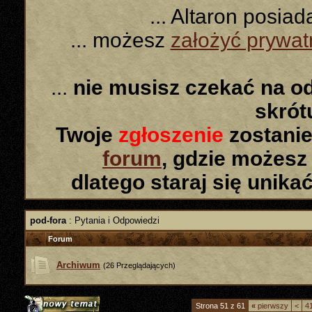
... Altaron posia
... możesz
założyć prywa
...
nie musisz czekać na o
skró
Twoje
zgłoszenie
zostanie
forum
, gdzie możesz
dlatego staraj się unika
pod-fora
: Pytania i Odpowiedzi
Forum
Archiwum
(26 Przeglądających)
Strona 51 z 61
«
pierwszy
<
4