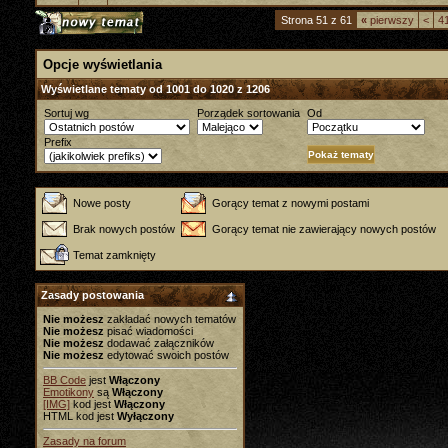
Strona 51 z 61
«
pierwszy
<
4
Opcje wyświetlania
Wyświetlane tematy od 1001 do 1020 z 1206
Sortuj wg
Porządek sortowania
Od
Prefix
Nowe posty
Gorący temat z nowymi postami
Brak nowych postów
Gorący temat nie zawierający nowych postów
Temat zamknięty
Zasady postowania
Nie możesz
zakładać nowych tematów
Nie możesz
pisać wiadomości
Nie możesz
dodawać załączników
Nie możesz
edytować swoich postów
BB Code
jest
Włączony
Emotikony
są
Włączony
[IMG]
kod jest
Włączony
HTML kod jest
Wyłączony
Zasady na forum