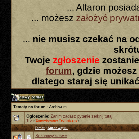
... Altaron posia
... możesz
założyć prywa
...
nie musisz czekać na o
skró
Twoje
zgłoszenie
zostanie
forum
, gdzie możesz
dlatego staraj się unika
Tematy na forum
: Archiwum
Ogłoszenie
:
Zanim zadasz pytanie zerknij tutaj!
Tron
(
Emerytowany Techniczny
)
Temat
/
Autor wątku
Sezonowy serwer