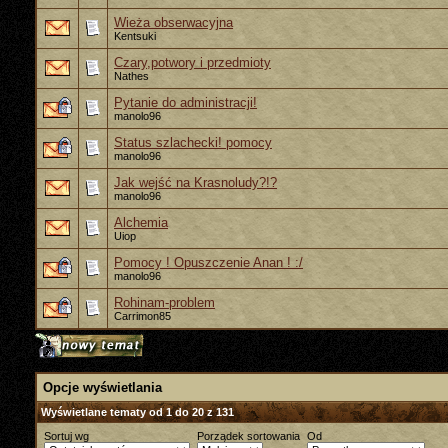
Wieża obserwacyjna
Kentsuki
Czary,potwory i przedmioty
Nathes
Pytanie do administracji!
manolo96
Status szlachecki! pomocy
manolo96
Jak wejść na Krasnoludy?!?
manolo96
Alchemia
Uiop
Pomocy ! Opuszczenie Anan ! :/
manolo96
Rohinam-problem
Carrimon85
Opcje wyświetlania
Wyświetlane tematy od 1 do 20 z 131
Sortuj wg
Porządek sortowania
Od