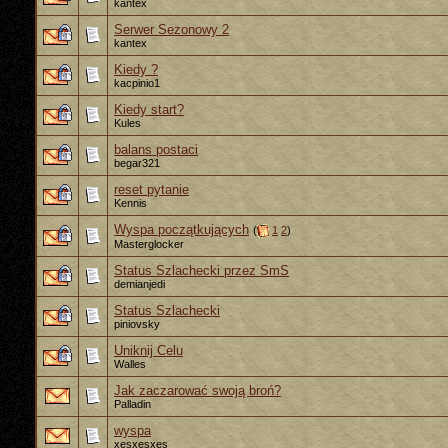
kantex
Serwer Sezonowy 2
kantex
Kiedy ?
kacpinio1
Kiedy start?
Kules
balans postaci
begar321
reset pytanie
Kennis
Wyspa początkujących
(
1
2
)
Masterglocker
Status Szlachecki przez SmS
demianjedi
Status Szlachecki
piniovsky
Uniknij Celu
Walles
Jak zaczarować swoją broń?
Palladin
wyspa
xesxesxes