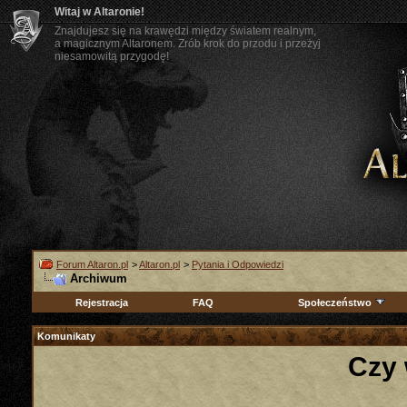
Witaj w Altaronie!
Znajdujesz się na krawędzi między światem realnym,
a magicznym Altaronem. Zrób krok do przodu i przeżyj
niesamowitą przygodę!
Forum Altaron.pl
>
Altaron.pl
>
Pytania i Odpowiedzi
Archiwum
Rejestracja
FAQ
Społeczeństwo
Komunikaty
Czy 