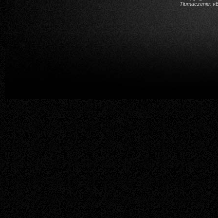
Tłumaczenie:
vB