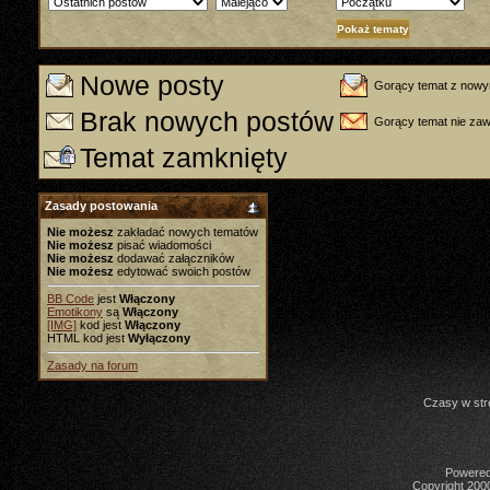
Nowe posty
Gorący temat z nowy
Brak nowych postów
Gorący temat nie za
Temat zamknięty
Zasady postowania
Nie możesz
zakładać nowych tematów
Nie możesz
pisać wiadomości
Nie możesz
dodawać załączników
Nie możesz
edytować swoich postów
BB Code
jest
Włączony
Emotikony
są
Włączony
[IMG]
kod jest
Włączony
HTML kod jest
Wyłączony
Zasady na forum
Czasy w str
Powered 
Copyright 2000