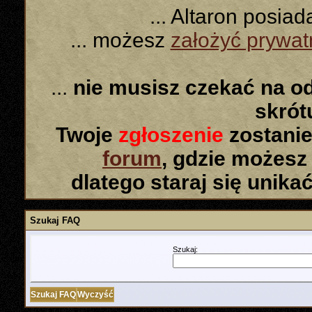
... Altaron posia
... możesz
założyć prywa
...
nie musisz czekać na o
skró
Twoje
zgłoszenie
zostanie
forum
, gdzie możesz
dlatego staraj się unika
Szukaj FAQ
Szukaj: