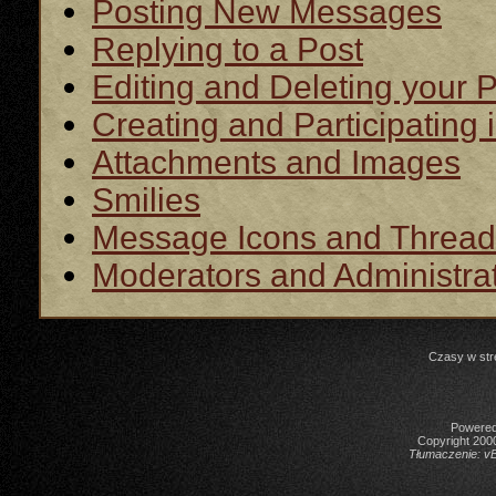
Posting New Messages
Replying to a Post
Editing and Deleting your 
Creating and Participating i
Attachments and Images
Smilies
Message Icons and Thread
Moderators and Administra
Czasy w str
Powered 
Copyright 2000
Tłumaczenie:
vB