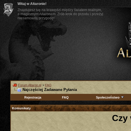
Witaj w Altaronie!
Znajdujesz się na krawędzi między światem realnym,
a magicznym Altaronem. Zrób krok do przodu i przeżyj
niesamowitą przygodę!
Forum Altaron.pl
>
FAQ
Najczęściej Zadawane Pytania
Rejestracja
FAQ
Społeczeństwo
Komunikaty
Czy 