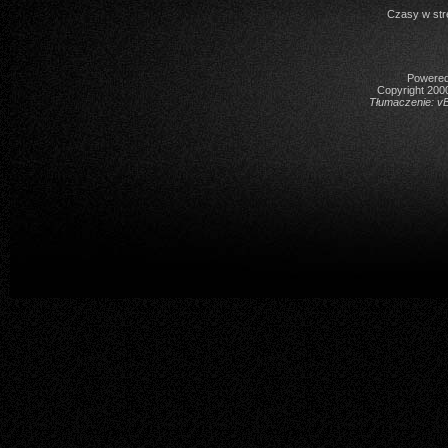
Czasy w str
Powered 
Copyright 2000
Tłumaczenie:
vB