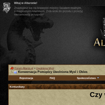
Witaj w Altaronie!
Znajdujesz się na krawędzi między światem realnym,
a magicznym Altaronem. Zrób krok do przodu i przeżyj
niesamowitą przygodę!
Forum Altaron.pl
>
Uwolniona Mysl
Konwersacja Pomiędzy Uwolniona Mysl i Obles
Rejestracja
FAQ
Społeczeństwo
Komunikaty
Czy 