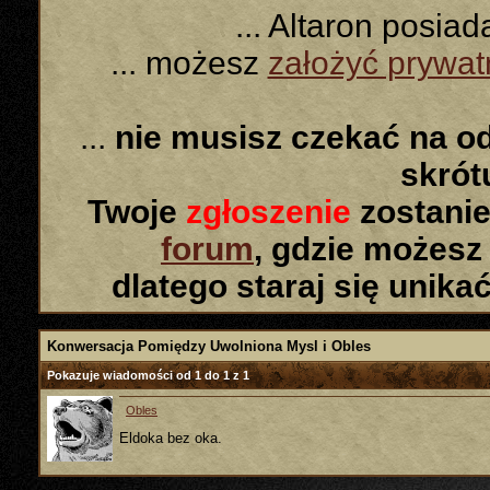
... Altaron posia
... możesz
założyć prywa
...
nie musisz czekać na o
skró
Twoje
zgłoszenie
zostanie
forum
, gdzie możesz
dlatego staraj się unika
Konwersacja Pomiędzy Uwolniona Mysl i Obles
Pokazuje wiadomości od 1 do
1
z
1
Obles
Eldoka bez oka.