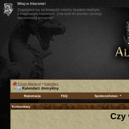
Witaj w Altaronie!
Znajdujesz się na krawędzi między światem realnym,
a magicznym Altaronem. Zrób krok do przodu i przeżyj
niesamowitą przygodę!
Forum Altaron.pl
>
Kalendarz
Kalendarz domyślny
Rejestracja
FAQ
Społeczeństwo
Komunikaty
Czy 