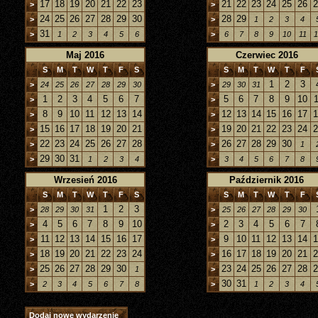
17
18
19
20
21
22
23
21
22
23
24
25
26
2
>
>
24
25
26
27
28
29
30
28
29
>
>
1
2
3
4
31
>
1
2
3
4
5
6
>
6
7
8
9
10
11
1
Maj 2016
Czerwiec 2016
S
M
T
W
T
F
S
S
M
T
W
T
F
1
2
3
>
24
25
26
27
28
29
30
>
29
30
31
1
2
3
4
5
6
7
5
6
7
8
9
10
1
>
>
8
9
10
11
12
13
14
12
13
14
15
16
17
1
>
>
15
16
17
18
19
20
21
19
20
21
22
23
24
2
>
>
22
23
24
25
26
27
28
26
27
28
29
30
>
>
1
29
30
31
>
1
2
3
4
>
3
4
5
6
7
8
Wrzesień 2016
Październik 2016
S
M
T
W
T
F
S
S
M
T
W
T
F
1
2
3
>
28
29
30
31
>
25
26
27
28
29
30
4
5
6
7
8
9
10
2
3
4
5
6
7
>
>
11
12
13
14
15
16
17
9
10
11
12
13
14
1
>
>
18
19
20
21
22
23
24
16
17
18
19
20
21
2
>
>
25
26
27
28
29
30
23
24
25
26
27
28
2
>
1
>
30
31
>
2
3
4
5
6
7
8
>
1
2
3
4
Dodaj nowe wydarzenie