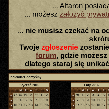
... Altaron posia
... możesz
założyć prywa
...
nie musisz czekać na o
skró
Twoje
zgłoszenie
zostanie
forum
, gdzie możesz
dlatego staraj się unika
Kalendarz domyślny
Styczeń 2016
Luty 2016
S
M
T
W
T
F
S
S
M
T
W
T
F
1
2
1
2
3
4
5
>
27
28
29
30
31
>
31
3
4
5
6
7
8
9
7
8
9
10
11
12
1
>
>
10
11
12
13
14
15
16
14
15
16
17
18
19
2
>
>