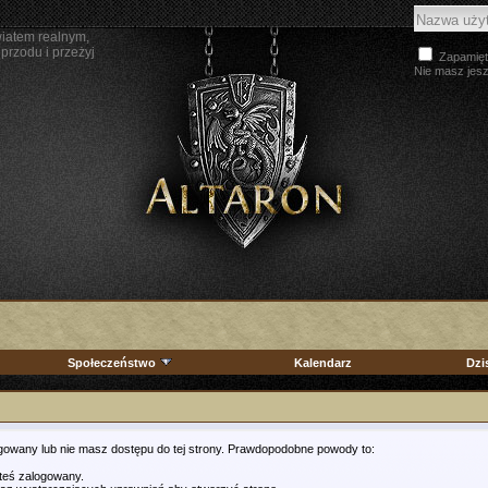
wiatem realnym,
przodu i przeżyj
Zapamięt
Nie masz jes
Społeczeństwo
Kalendarz
Dzi
ogowany lub nie masz dostępu do tej strony. Prawdopodobne powody to:
steś zalogowany.