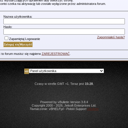
sz wystarczających uprawnień aby otworzyć stronę.
konto czeka na aktywację lub zostało wyłączone przez administratora forum.
Nazwa użytkownika:
Hasło:
Zapomniałeś hasła?
Zapamiętaj Logowanie
 to forum musisz się najpierw
ZAREJESTROWAĆ
.
Skocz do forum
Czasy w strefie GMT +1. Teraz jest
15:28
.
Powered by vBulletin Version 3.8.4
Copyright 2000 - 2026, Jelsoft Enterprises Ltd.
Tłumaczenie:
vBHELP.pl - Polski Support
vBulletin