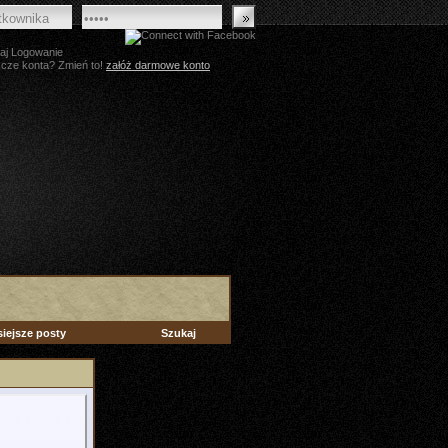
aj Logowanie
zcze konta? Zmień to!
załóż darmowe konto
siejsze posty
Szukaj