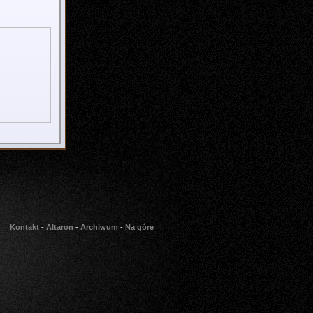
Kontakt
-
Altaron
-
Archiwum
-
Na górę