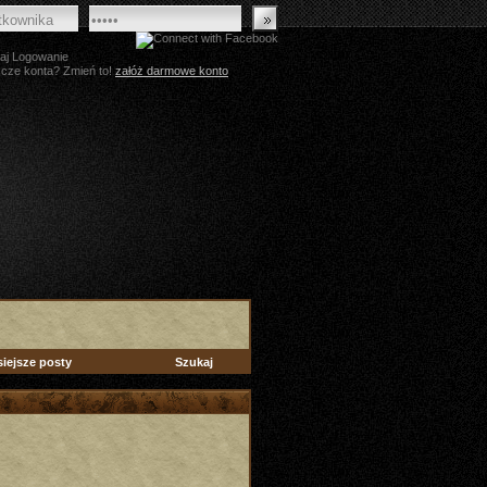
aj Logowanie
zcze konta? Zmień to!
załóż darmowe konto
siejsze posty
Szukaj