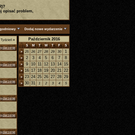
R)?
j opisać problem,
ygodniowy
Dodaj nowe wydarzenie
Październik 2016
|
Tydzień
»
S
M
T
W
T
F
S
wydarzenie
1
>
25
26
27
28
29
30
2
3
4
5
6
7
8
>
9
10
11
12
13
14
15
>
wydarzenie
16
17
18
19
20
21
22
>
23
24
25
26
27
28
29
>
wydarzenie
30
31
>
1
2
3
4
5
wydarzenie
wydarzenie
wydarzenie