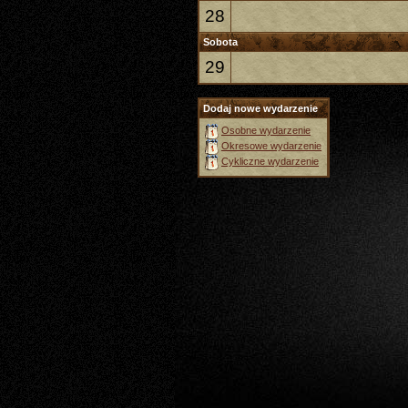
28
Sobota
29
Dodaj nowe wydarzenie
Osobne wydarzenie
Okresowe wydarzenie
Cykliczne wydarzenie