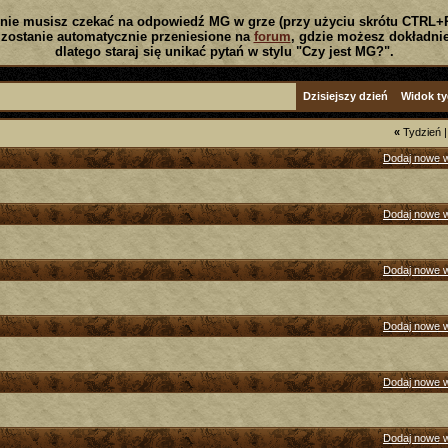
nie musisz czekać na odpowiedź MG w grze (przy użyciu skrótu CTRL+
zostanie automatycznie przeniesione na
forum
, gdzie możesz dokładnie
dlatego staraj się unikać pytań w stylu "Czy jest MG?".
Dzisiejszy dzień
Widok t
«
Tydzień
Dodaj nowe 
Dodaj nowe 
Dodaj nowe 
Dodaj nowe 
Dodaj nowe 
Dodaj nowe 