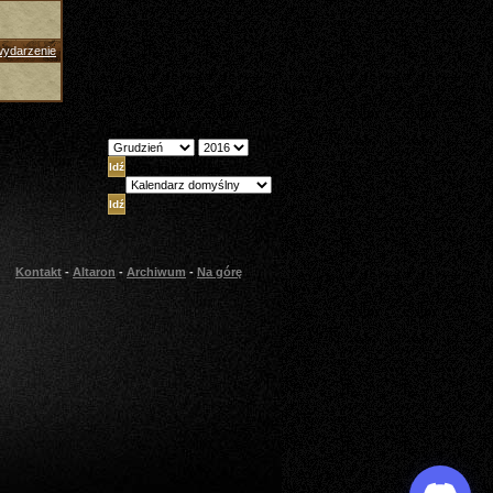
wydarzenie
Przeskocz do miesiąca
Skok kalendarza
Kontakt
-
Altaron
-
Archiwum
-
Na górę