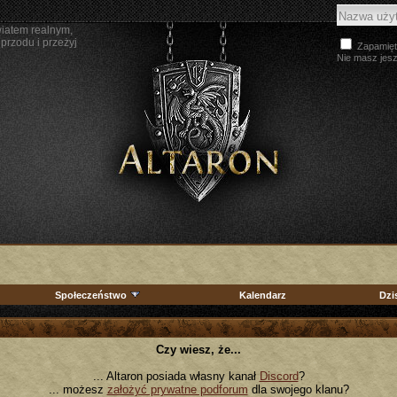
wiatem realnym,
przodu i przeżyj
Zapamięt
Nie masz jes
Społeczeństwo
Kalendarz
Dzi
Czy wiesz, że...
... Altaron posiada własny kanał
Discord
?
... możesz
założyć prywatne podforum
dla swojego klanu?