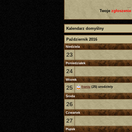
...
Twoje
zgłoszenie
Kalendarz domyślny
Październik 2016
Niedziela
23
Poniedziałek
24
Wtorek
25
franiu
(25) urodzin/y
Środa
26
Czwartek
27
Piątek