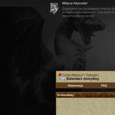
Witaj w Altaronie!
Znajdujesz się na krawędzi między ś
a magicznym Altaronem. Zrób krok do 
niesamowitą przygodę!
Forum Altaron.pl
>
Kalendarz
Kalendarz domyślny
Rejestracja
FAQ
Komunikaty