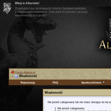
Witaj w Altaronie!
Znajdujesz się na krawędzi między światem realnym,
a magicznym Altaronem. Zrób krok do przodu i przeżyj
niesamowitą przygodę!
Forum Altaron.pl
Wiadomość
Rejestracja
FAQ
Społeczeństwo
Wiadomość
Nie jesteś zalogowany lub nie masz dostępu do tej 
Nie jesteś zalogowany.