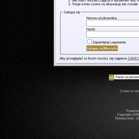
Nie masz wystarczających uprawnień aby o
Twoje konto czeka na aktywację lub zostało
Zaloguj się
Nazwa użytkownika:
Hasło:
Zapamiętaj Logowanie
Aby przeglądać to forum musisz się najpierw
ZARE
Skocz do forum
Czasy w str
Powered 
Copyright 2000
Tłumaczenie:
vB