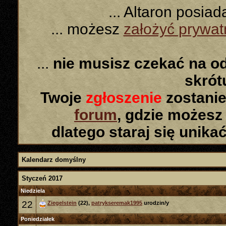
... Altaron posia
... możesz
założyć prywa
...
nie musisz czekać na o
skró
Twoje
zgłoszenie
zostanie
forum
, gdzie możesz
dlatego staraj się unika
Kalendarz domyślny
Styczeń 2017
Niedziela
22
Ziegelstein
(22),
patrykseremak1995
urodzin/y
Poniedziałek