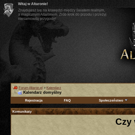
Witaj w Altaronie!
Znajdujesz się na krawędzi między światem realnym,
a magicznym Altaronem. Zrób krok do przodu i przeżyj
niesamowitą przygodę!
Forum Altaron.pl
>
Kalendarz
Kalendarz domyślny
Rejestracja
FAQ
Społeczeństwo
Komunikaty
Czy 