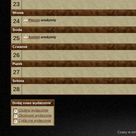
23
Wtorek
24
Pjeczej
urodzin/y
Środa
25
Amitiel
urodzin/y
Czwartek
26
Piątek
27
Sobota
28
Dodaj nowe wydarzenie
Osobne wydarzenie
Okresowe wydarzenie
Cykliczne wydarzenie
Czasy w str