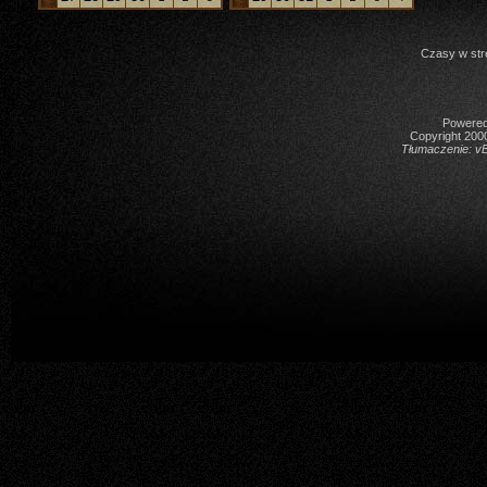
Czasy w str
Powered 
Copyright 2000
Tłumaczenie:
vB