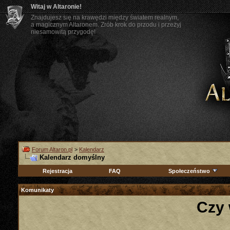
Witaj w Altaronie!
Znajdujesz się na krawędzi między światem realnym,
a magicznym Altaronem. Zrób krok do przodu i przeżyj
niesamowitą przygodę!
Forum Altaron.pl
>
Kalendarz
Kalendarz domyślny
Rejestracja
FAQ
Społeczeństwo
Komunikaty
Czy 