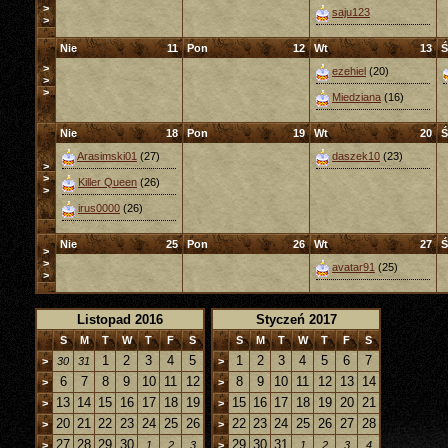
>
saju123
>
Nie
11
Pon
12
Wt
13
Ś
>
ezehiel
(20)
>
>
Miedziana
(16)
Nie
18
Pon
19
Wt
20
Ś
Arasimski01
(27)
daszek10
(23)
>
>
Killer Queen
(26)
>
irus0000
(26)
Nie
25
Pon
26
Wt
27
Ś
>
>
avatar91
(25)
>
Listopad 2016
Styczeń 2017
S
M
T
W
T
F
S
S
M
T
W
T
F
S
1
2
3
4
5
1
2
3
4
5
6
7
>
30
31
>
6
7
8
9
10
11
12
8
9
10
11
12
13
14
>
>
13
14
15
16
17
18
19
15
16
17
18
19
20
21
>
>
20
21
22
23
24
25
26
22
23
24
25
26
27
28
>
>
27
28
29
30
29
30
31
>
1
2
3
>
1
2
3
4