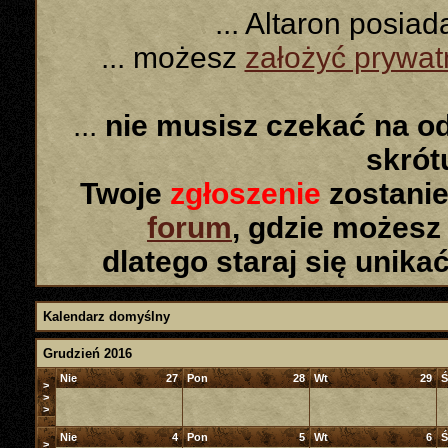
... Altaron posia
... możesz
założyć prywa
...
nie musisz czekać na o
skró
Twoje
zgłoszenie
zostanie
forum
, gdzie możesz
dlatego staraj się unika
Kalendarz domyślny
Grudzień 2016
Nie
27
Pon
28
Wt
29
Ś
>
>
>
Nie
4
Pon
5
Wt
6
Ś
>