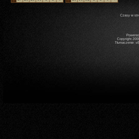
Czasy w str
Powered 
Copyright 2000
Tłumaczenie:
vB