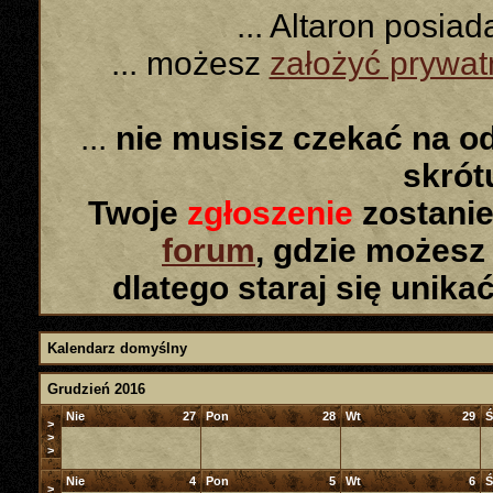
... Altaron posia
... możesz
założyć prywa
...
nie musisz czekać na o
skró
Twoje
zgłoszenie
zostanie
forum
, gdzie możesz
dlatego staraj się unika
Kalendarz domyślny
Grudzień 2016
Nie
27
Pon
28
Wt
29
Ś
>
>
>
Nie
4
Pon
5
Wt
6
Ś
>