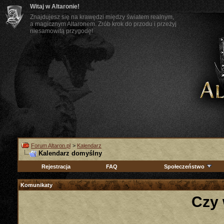
Witaj w Altaronie!
Znajdujesz się na krawędzi między światem realnym,
a magicznym Altaronem. Zrób krok do przodu i przeżyj
niesamowitą przygodę!
Forum Altaron.pl
>
Kalendarz
Kalendarz domyślny
Rejestracja
FAQ
Społeczeństwo
Komunikaty
Czy 