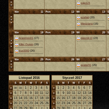
>
saju123
>
Nie
11
Pon
12
Wt
13
Ś
>
ezehiel
(20)
>
>
Miedziana
(16)
Nie
18
Pon
19
Wt
20
Ś
Arasimski01
(27)
daszek10
(23)
>
>
Killer Queen
(26)
>
irus0000
(26)
Nie
25
Pon
26
Wt
27
Ś
>
>
avatar91
(25)
>
Listopad 2016
Styczeń 2017
S
M
T
W
T
F
S
S
M
T
W
T
F
S
1
2
3
4
5
1
2
3
4
5
6
7
>
30
31
>
6
7
8
9
10
11
12
8
9
10
11
12
13
14
>
>
13
14
15
16
17
18
19
15
16
17
18
19
20
21
>
>
20
21
22
23
24
25
26
22
23
24
25
26
27
28
>
>
27
28
29
30
29
30
31
>
1
2
3
>
1
2
3
4